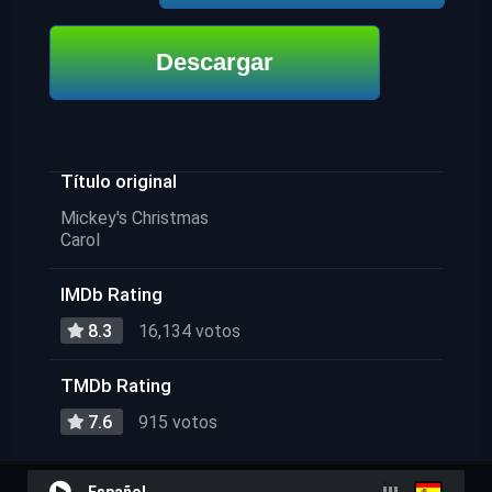
Descargar
Título original
Mickey's Christmas
Carol
IMDb Rating
8.3
16,134 votos
TMDb Rating
7.6
915 votos