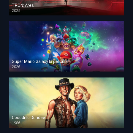
TRON: Ares
2025
HD 1080p
Super Mario Galaxy la película
2026
HD 1080p
Cocodrilo Dundee
1986
HD 1080p