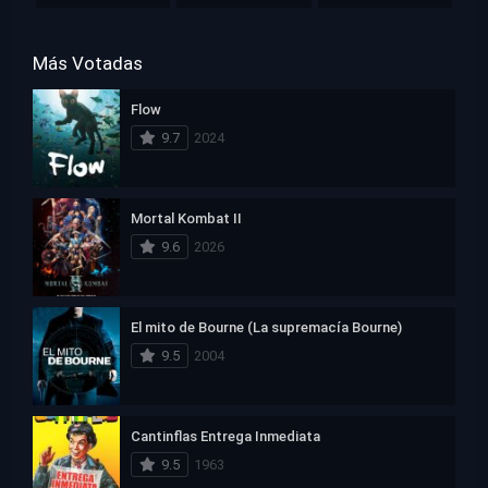
Más Votadas
Flow
9.7
2024
Mortal Kombat II
9.6
2026
El mito de Bourne (La supremacía Bourne)
9.5
2004
Cantinflas Entrega Inmediata
9.5
1963