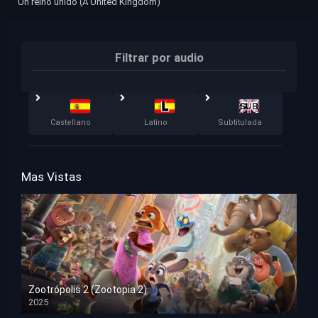
Un reino unido (A United Kingdom)
Filtrar por audio
Castellano
Latino
Subtitulada
Mas Vistas
Zootrópolis 2 (Zootopia 2)
2025
HD 1080p