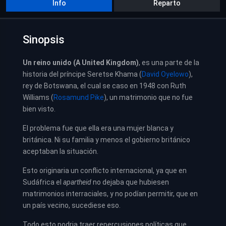
Info
Reparto
Sinopsis
Un reino unido (A United Kingdom)
, es una parte de la
historia del príncipe Seretse Khama (
David Oyelowo
)
,
rey de Botswana, el cual se caso en 1948 con Ruth
Williams (
Rosamund Pike
), un matrimonio que no fue
bien visto.
El problema fue que ella era una mujer blanca y
británica. Ni su familia y menos el gobierno británico
aceptaban la situación.
Esto originaria un conflicto internacional, ya que en
Sudáfrica el
apartheid
no dejaba que hubiesen
matrimonios interraciales, y
no podían permitir, que en
un país vecino, sucediese eso.
Todo esto podria traer repercusiones políticas que