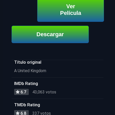
Ver
Película
Descargar
Título original
A United Kingdom
IMDb Rating
6.7
43,063 votos
TMDb Rating
6.8
337 votos