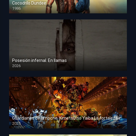
Cocodrilo Dundee
1986
HD 1080p
Posesión infernal. En llamas
2026
HD 1080p
Guardianes de la noche: Kimetsu no Yaiba La fortaleza infinita
2025
HD 1080p