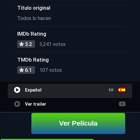
Título original
Todos lo hacen
IMDb Rating
5.2
3,241 votos
TMDb Rating
6.1
107 votos
Español
Ver trailer
Ver Película