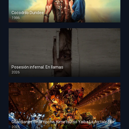
Cocodrilo Dundee
1986
HD 1080p
Posesión infernal. En llamas
2026
HD 1080p
Guardianes de la noche: Kimetsu no Yaiba La fortaleza infinita
2025