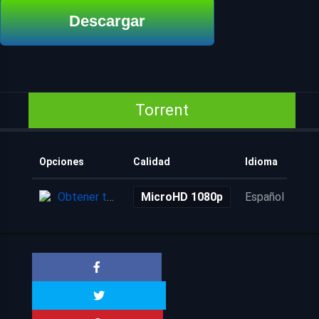
Descargar
Torrent
Opciones
Calidad
Idioma
Aña
Obtener torrent
MicroHD 1080p
Español
3 a