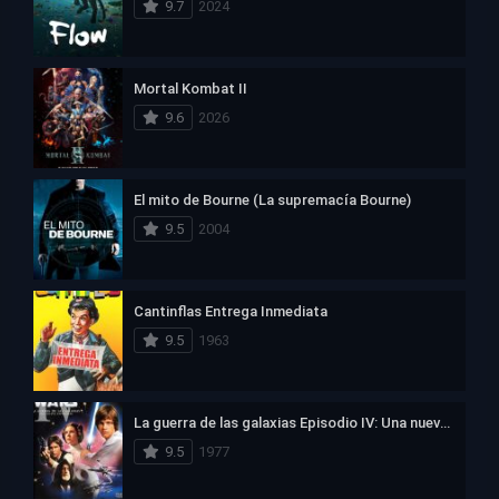
9.7
2024
Mortal Kombat II
9.6
2026
El mito de Bourne (La supremacía Bourne)
9.5
2004
Cantinflas Entrega Inmediata
9.5
1963
La guerra de las galaxias Episodio IV: Una nueva esperanza
9.5
1977