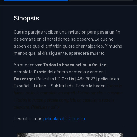
Sinopsis
Cuatro parejas reciben una invitación para pasar un fin
de semana en el hotel donde se casaron. Lo que no
saben es que el anfitrión quiere chantajearles. Y mucho
menos que, al día siguiente, aparecerá muerto.
Ya puedes
ver
Todos lo hacen película
OnLine
completa
Gratis
del género comedia y crimen |
Descargar
Peliculas HD
Gratis
| Año 2022 | película en
Español – Latino – Subtitulada. Todos lo hacen
Todos lo
hacen pelicula completa en español latino repelis – cuevana
|
Todos lo hacen pelicula completa en castellano repelis –
cuevana. Películas netflix
Descubre más
películas de Comedia
.