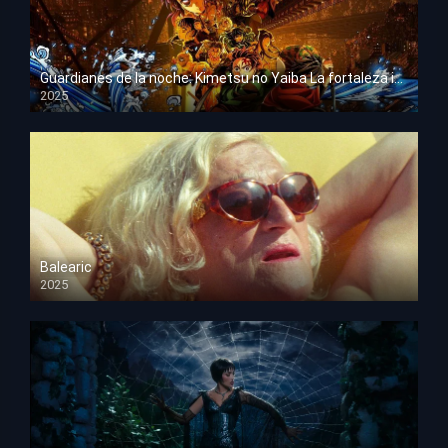
Guardianes de la noche: Kimetsu no Yaiba La fortaleza infinita
2025
HD 1080p
Balearic
2025
HD 1080p