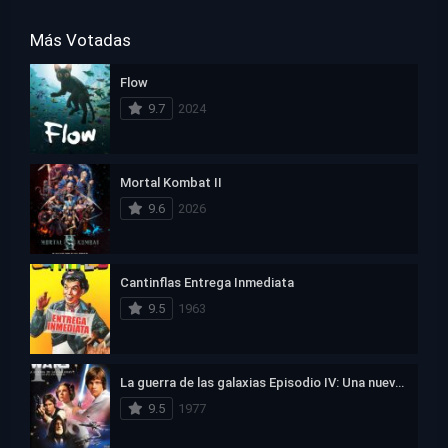
Más Votadas
Flow
9.7
2024
Mortal Kombat II
9.6
2026
Cantinflas Entrega Inmediata
9.5
1963
La guerra de las galaxias Episodio IV: Una nueva esperanza
9.5
1977