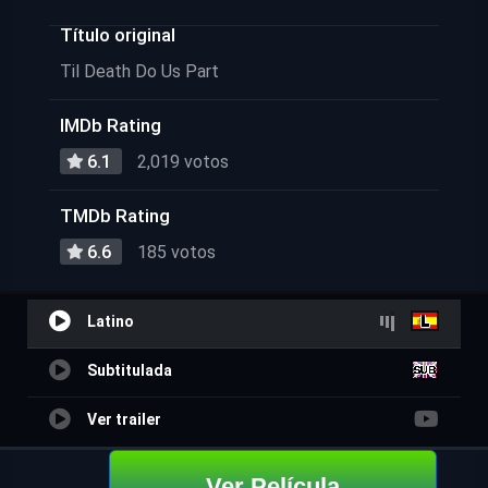
Título original
Til Death Do Us Part
IMDb Rating
6.1
2,019 votos
TMDb Rating
6.6
185 votos
Latino
Subtitulada
Ver trailer
Ver Película