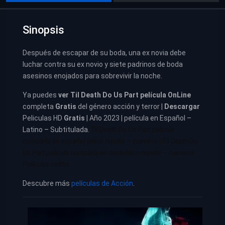
Sinopsis
Después de escapar de su boda, una ex novia debe
luchar contra su ex novio y siete padrinos de boda
asesinos enojados para sobrevivir la noche.
Ya puedes
ver
Til Death Do Us Part película
OnLine
completa
Gratis
del género acción y terror |
Descargar
Peliculas HD
Gratis
| Año 2023 | película en Español –
Latino – Subtitulada.
Til Death Do Us Part pelicula
completa en español latino repelis – cuevana
|
Til Death Do
Us Part pelicula completa en castellano repelis – cuevana.
Películas netflix
Descubre más
películas de Acción
.