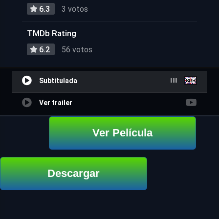
6.3
3 votos
TMDb Rating
6.2
56 votos
Subtitulada
Ver trailer
Ver Película
Descargar