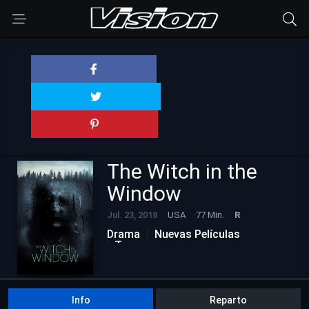
The Witch in the
Window
Jul. 23, 2018
USA
77 Min.
R
Drama
Nuevas Películas
Terror
Info
Reparto