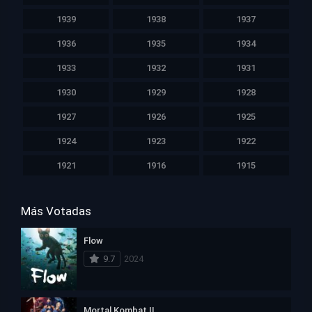
1939
1938
1937
1936
1935
1934
1933
1932
1931
1930
1929
1928
1927
1926
1925
1924
1923
1922
1921
1916
1915
Más Votadas
Flow
9.7
2024
Mortal Kombat II