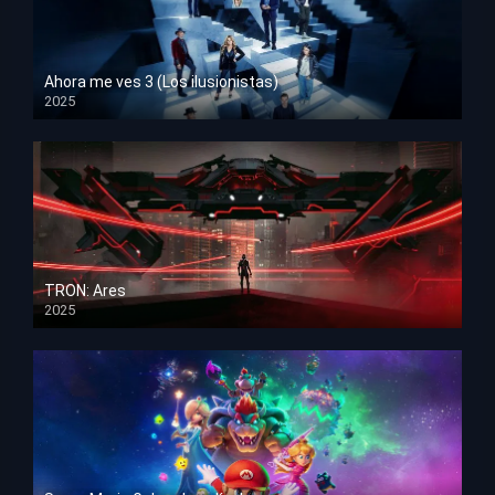
Ahora me ves 3 (Los ilusionistas)
2025
HD 1080p
TRON: Ares
2025
HD 1080p