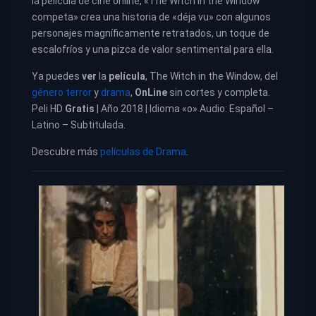
la película de cine online, «The Witch in the Window
competa» crea una historia de «déja vu» con algunos
personajes magníficamente retratados, un toque de
escalofríos y una pizca de valor sentimental para ella.
Ya puedes
ver
la
película
, The Witch in the Window, del
género terror
y
drama
,
OnLine
sin cortes y completa.
Peli HD
Gratis
| Año 2018 | Idioma «o» Audio: Español –
Latino – Subtitulada.
Descubre más
películas de Drama
.