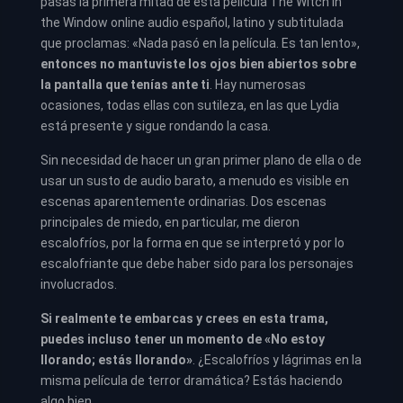
pasas la primera mitad de esta película The Witch in
the Window online audio español, latino y subtitulada
que proclamas: «Nada pasó en la película. Es tan lento»,
entonces no mantuviste los ojos bien abiertos sobre
la pantalla que tenías ante ti
. Hay numerosas
ocasiones, todas ellas con sutileza, en las que Lydia
está presente y sigue rondando la casa.
Sin necesidad de hacer un gran primer plano de ella o de
usar un susto de audio barato, a menudo es visible en
escenas aparentemente ordinarias. Dos escenas
principales de miedo, en particular, me dieron
escalofríos, por la forma en que se interpretó y por lo
escalofriante que debe haber sido para los personajes
involucrados.
Si realmente te embarcas y crees en esta trama,
puedes incluso tener un momento de «No estoy
llorando; estás llorando»
. ¿Escalofríos y lágrimas en la
misma película de terror dramática? Estás haciendo
algo bien.