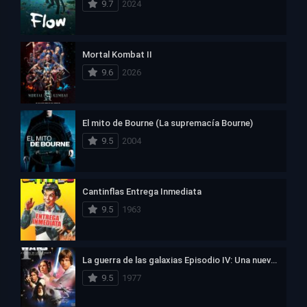
9.7
2024
Mortal Kombat II
9.6
2026
El mito de Bourne (La supremacía Bourne)
9.5
2004
Cantinflas Entrega Inmediata
9.5
1963
La guerra de las galaxias Episodio IV: Una nueva esperanza
9.5
1977