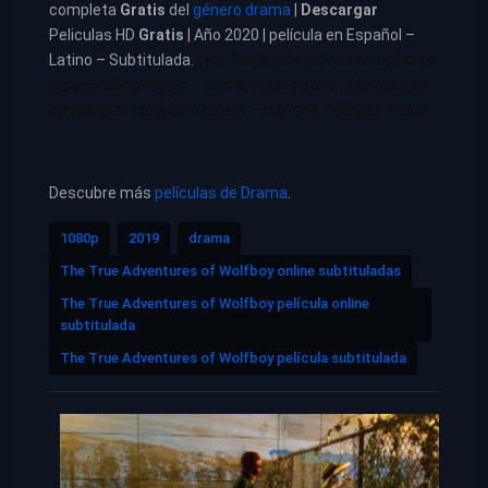
completa
Gratis
del
género drama
|
Descargar
Peliculas HD
Gratis
| Año 2020 | película en Español –
Latino – Subtitulada.
Let’s Scare Julie pelicula completa en
español latino repelis – cuevana
|
Let’s Scare Julie pelicula
completa en castellano repelis – cuevana. Películas netflix
Descubre más
películas de Drama
.
1080p
2019
drama
The True Adventures of Wolfboy online subtituladas
The True Adventures of Wolfboy película online
subtitulada
The True Adventures of Wolfboy película subtitulada