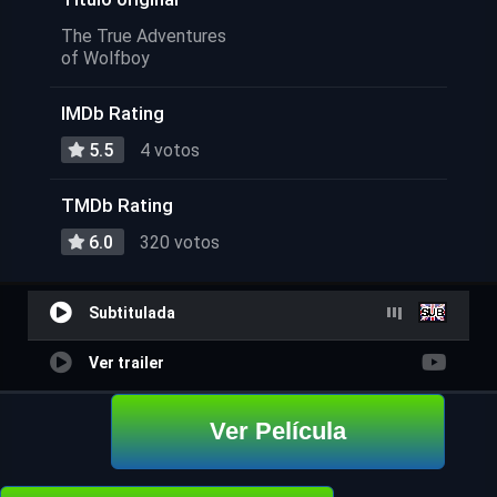
The True Adventures
of Wolfboy
IMDb Rating
5.5
4 votos
TMDb Rating
6.0
320 votos
Subtitulada
Ver trailer
Ver Película