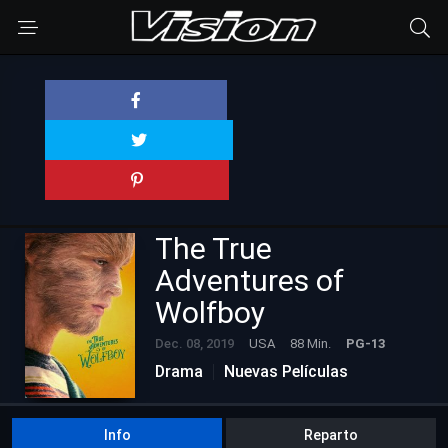
The True
Adventures of
Wolfboy
Dec. 08, 2019
USA
88 Min.
PG-13
Drama
Nuevas Películas
Info
Reparto