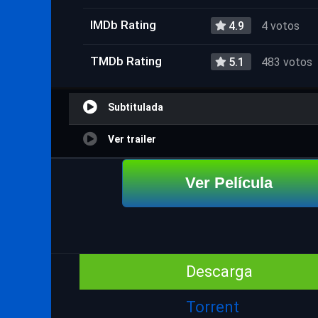
IMDb Rating
4.9
4 votos
TMDb Rating
5.1
483 votos
Subtitulada
Ver trailer
Ver Película
Descarga
Torrent