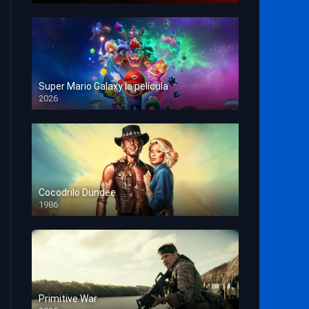
Super Mario Galaxy la película
2026
HD 1080p
Cocodrilo Dundee
1986
HD 1080p
Primitive War