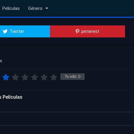
Películas
Género
Twitter
pinterest
R
Tu voto:
0
 Películas