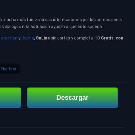
dría mucha más fuerza si nos interesáramos por los personajes a
 los diálogos ni la actuación ayudan a que esto suceda.
ro crimen
y
drama
,
OnLine
sin cortes y completa. HD
Gratis. con
The Tent
Descargar