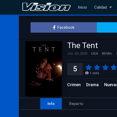
Inicio
Calidad
Facebook
The Tent
Jun. 20, 2020
USA
85 Min.
5
1
voto
Crimen
Drama
Nuevas
Info
Reparto