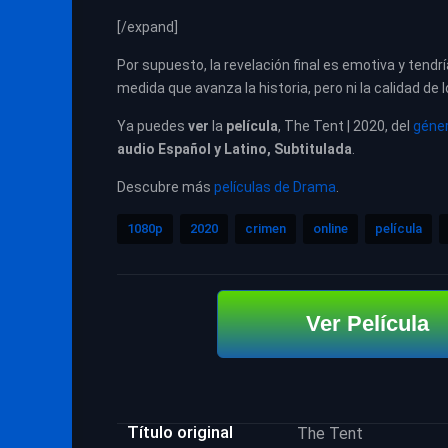
[/expand]
Por supuesto, la revelación final es emotiva y ten
medida que avanza la historia, pero ni la calidad de
Ya puedes
ver
la
película
, The Tent | 2020, del
géne
audio Español y Latino, Subtitulada
.
Descubre más
películas de Drama
.
1080p
2020
crimen
online
película
Ver Película
Título original
The Tent