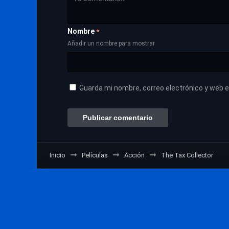
Nombre
*
Añadir un nombre para mostrar
Guarda mi nombre, correo electrónico y web 
Inicio
Películas
Acción
The Tax Collector
VerPeliculasOnline © 2026 - Design by Indigo