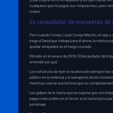
El par inspira terror en aquellos a los que cobran, e
cualquiera que no pague sus «impuestos», pero tam
rivales.
Es recaudador de impuestos de 
Pero cuando Conejo (José Conejo Martín), el viejo y 
exige a David que trabaje para él ahora, la relativa
quedar atrapados en el fuego cruzado.
Filmado en el verano de 2018, El Recaudador de Imp
entender por qué.
Los esfuerzos de Ayer en la dirección siempre han s
público en la violencia y el salvajismo de los mundo
mientras cuenta una historia que es completament
Los golpes de la trama que se supone que son impact
pagos más sutiles en el tercer acto hacen poco par
personaje.