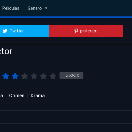
Películas
Género
Twitter
pinterest
ctor
Tu voto:
0
da
Crimen
Drama