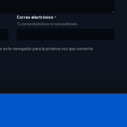
Correo electrónico
*
Tu correo electrónico no será publicado
en este navegador para la próxima vez que comente.
Las películas más vistas
Películas
Las películas mejor valoradas
Calidad Mejorada
Más valoradas en IMDb
Películas Actuali