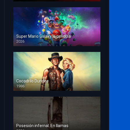
Super Mario Galaxy la película
2026
HD 1080p
Cocodrilo Dundee
1986
HD 1080p
Posesión infernal. En llamas