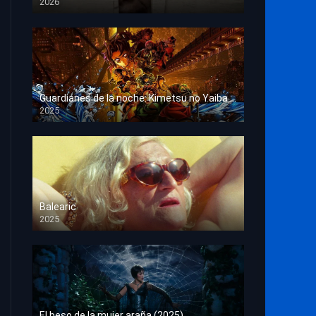
2026
HD 1080p
Guardianes de la noche: Kimetsu no Yaiba La fortaleza infinita
2025
HD 1080p
Balearic
2025
HD 1080p
El beso de la mujer araña (2025)