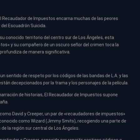
er, El Recaudador de Impuestos encarna muchas de las peores
y del Escuadrón Suicida.
a su conocido territorio del centro sur de Los Ángeles, esta
tos» y su compañero de un oscuro señor del crimen toca la
 profundiza de manera significativa.
un sentido de respeto por los códigos de las bandas de L.A. y las
 están decepcionados por la trama y los personajes de la película.
narración de historias, El Recaudador de Impuestos supone
paña.
a como David y Creeper, un par de «recaudadores de impuestos»
 conocido como Wizard (Jimmy Smits), recogiendo una parte de
de la región sur central de Los Ángeles.