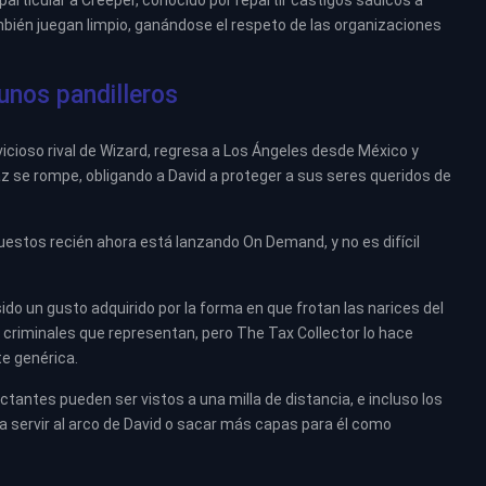
n particular a Creeper, conocido por repartir castigos sádicos a
bién juegan limpio, ganándose el respeto de las organizaciones
unos pandilleros
vicioso rival de Wizard, regresa a Los Ángeles desde México y
 paz se rompe, obligando a David a proteger a sus seres queridos de
uestos recién ahora está lanzando On Demand, y no es difícil
ido un gusto adquirido por la forma en que frotan las narices del
s criminales que representan, pero The Tax Collector lo hace
e genérica.
antes pueden ser vistos a una milla de distancia, e incluso los
a servir al arco de David o sacar más capas para él como