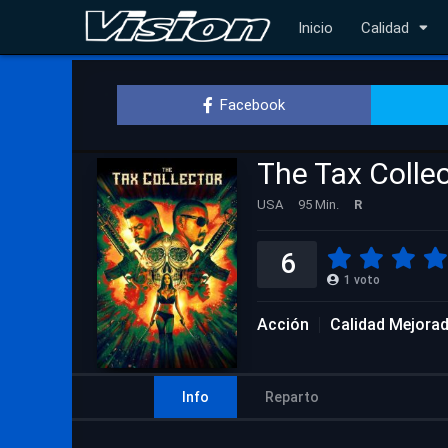
Inicio
Calidad
Facebook
The Tax Colle
USA
95 Min.
R
6
1
voto
Acción
Calidad Mejora
Info
Reparto