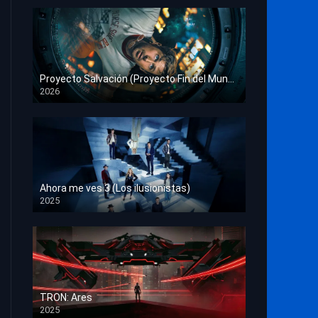
Proyecto Salvación (Proyecto Fin del Mundo)
2026
HD 1080p
Ahora me ves 3 (Los ilusionistas)
2025
HD 1080p
TRON: Ares
2025
HD 1080p