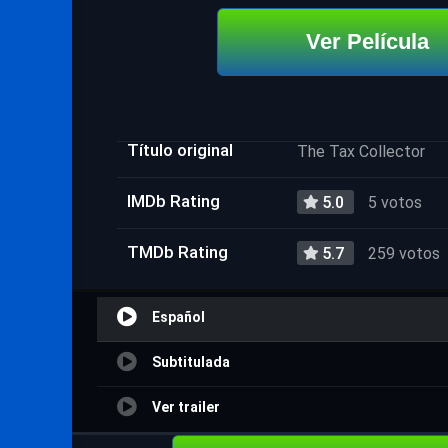
Ver Película
Título original
The Tax Collector
IMDb Rating
5.0
5 votos
TMDb Rating
5.7
259 votos
Español
Subtitulada
Ver trailer