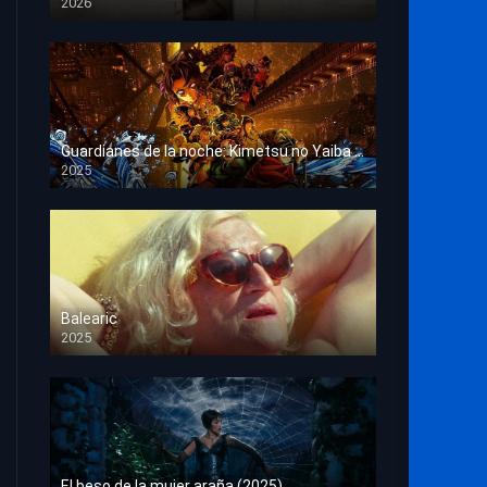
2026
HD 1080p
Guardianes de la noche: Kimetsu no Yaiba La fortaleza infinita
2025
HD 1080p
Balearic
2025
HD 1080p
El beso de la mujer araña (2025)