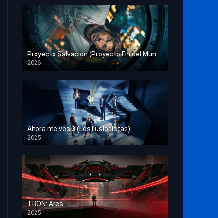
Proyecto Salvación (Proyecto Fin del Mundo)
2026
HD 1080p
Ahora me ves 3 (Los ilusionistas)
2025
HD 1080p
TRON: Ares
2025
HD 1080p