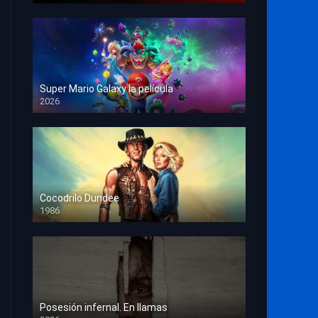
Super Mario Galaxy la película
2026
HD 1080p
Cocodrilo Dundee
1986
HD 1080p
Posesión infernal. En llamas