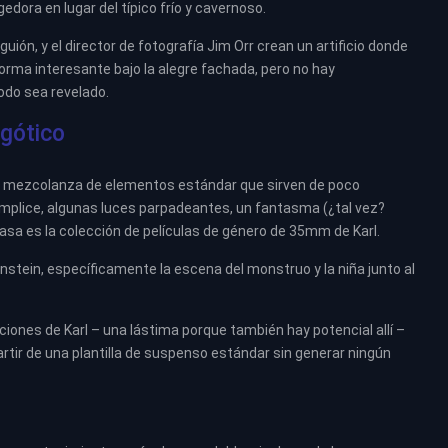
edora en lugar del típico frío y cavernoso.
guión, y el director de fotografía Jim Orr crean un artificio donde
rma interesante bajo la alegre fachada, pero no hay
odo sea revelado.
 gótico
 una mezcolanza de elementos estándar que sirven de poco
ómplice, algunas luces parpadeantes, un fantasma (¿tal vez?
casa es la colección de películas de género de 35mm de Karl.
stein, específicamente la escena del monstruo y la niña junto al
ciones de Karl – una lástima porque también hay potencial allí –
artir de una plantilla de suspenso estándar sin generar ningún