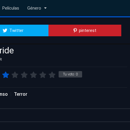
Películas
Género
Twitter
pinterest
ride
R
Tu voto:
0
nso
Terror