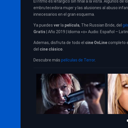
El ritmo es letárgico sin final a la vista. Algunos 
embrutecedora mujer y las alusiones al abuso infa
innecesarios en el gran esquema.
Ya puedes
ver
la
película
,
The Russian Bride, del
gé
Gratis
| Año 2019 | Idioma «o» Audio: Español – Lati
Ademas, disfruta de todo el
cine OnLine
completo 
del
cine clásico
.
Descubre más
películas de Terror
.