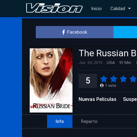
Inicio
Calidad
Facebook
The Russian B
Jun. 04, 2019
USA
91 Min.
5
1
voto
Nuevas Películas
Suspe
Info
Reparto