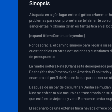
Sinopsis
Atrapada en algún lugar entre el gótico «Hammer-ho
problemas para comprometerse totalmente con un es
sangrientas, y Oksana Orlan es fantástica en el loco
[expand title=»Continuar leyendo»]
Por desgracia, el camino sinuoso para llegar a su e
cuestionables en otras actuaciones y cuestiones d
de presupuesto.
La madre soltera Nina (Orlan) está desesperada por 
Dasha (Kristina Pimenova) en América. El solitario y 
enamora del perfil de Nina en lo que parece ser un s
Después de un par de clics, Nina y Dasha se mudan a
Nina se enfrenta a la naturaleza trastornada de su n
que está este viejo rico y ver a Bernsen intentar 
El escenario de una extensa finca nevada ofrece p