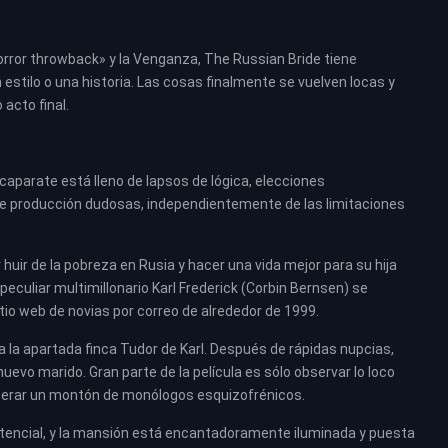
rror throwback» y la Venganza, The Russian Bride tiene
tilo o una historia. Las cosas finalmente se vuelven locas y
 acto final.
scaparate está lleno de lapsos de lógica, elecciones
e producción dudosas, independientemente de las limitaciones
huir de la pobreza en Rusia y hacer una vida mejor para su hija
peculiar multimillonario Karl Frederick (Corbin Bernsen) se
itio web de novias por correo de alrededor de 1999.
 la apartada finca Tudor de Karl. Después de rápidas nupcias,
uevo marido. Gran parte de la película es sólo observar lo loco
superar un montón de monólogos esquizofrénicos.
otencial, y la mansión está encantadoramente iluminada y puesta