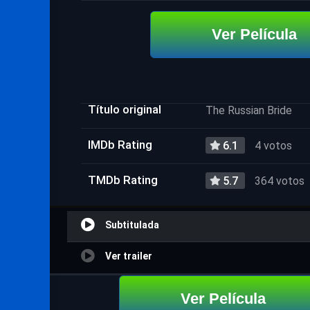
Ver Película
Título original
The Russian Bride
IMDb Rating
6.1
4 votos
TMDb Rating
5.7
364 votos
Subtitulada
Ver trailer
Ver Película