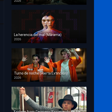
2026
HD 1080p
La herencia del mal (Mārama)
2026
HD 1080p
Turno de noche (Alerta Extinción)
2026
HD 1080p
Escape from Germany (Escapando de Alemania)