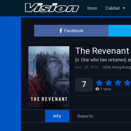
Inicio
Calidad
Facebook
The Revenant
(n. One who has returned, a
Dec. 25, 2015
USA, Hong Kong
7
1
voto
Info
Reparto