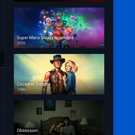
Super Mario Galaxy la película
2026
HD 1080p
Cocodrilo Dundee
1986
HD 1080p
Obsession