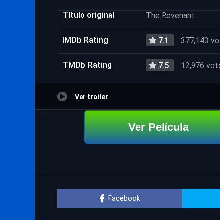
Título original
The Revenant
IMDb Rating
7.1
377,143 vo
TMDb Rating
7.5
12,976 vot
Ver trailer
Ver Película
Facebook