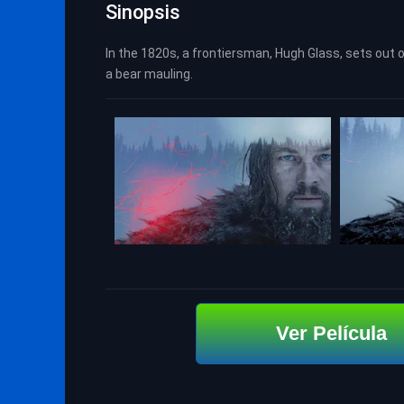
Sinopsis
In the 1820s, a frontiersman, Hugh Glass, sets out 
a bear mauling.
Ver Película