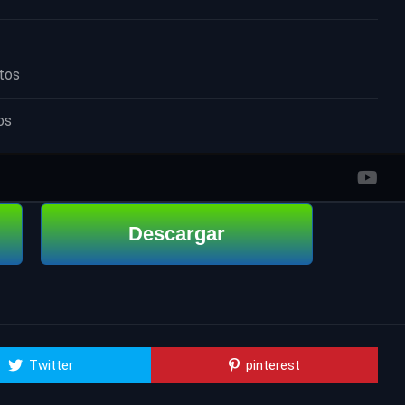
tos
os
Descargar
Twitter
pinterest