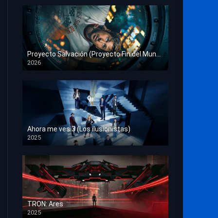
Proyecto Salvación (Proyecto Fin del Mundo)
2026
HD 1080p
Ahora me ves 3 (Los ilusionistas)
2025
HD 1080p
TRON: Ares
2025
HD 1080p