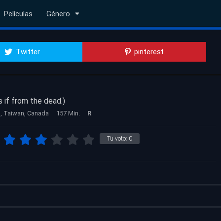
Películas
Género
Twitter
pinterest
s if from the dead.)
, Taiwan, Canada
157 Min.
R
Tu voto:
0