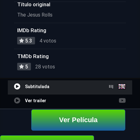
Título original
The Jesus Rolls
IMDb Rating
5.3
4 votos
TMDb Rating
5
28 votos
Subtitulada
Ver trailer
Ver Película