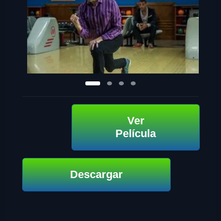
Ver
Película
Descargar