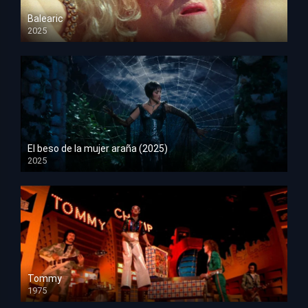
Balearic
2025
HD 1080p
El beso de la mujer araña (2025)
2025
HD 1080p
Tommy
1975
HD 1080p