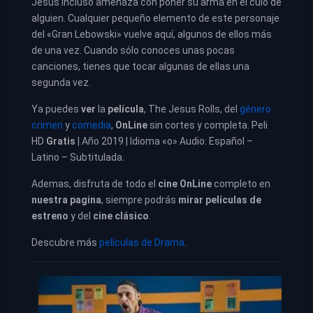
Jesús incluso amenaza con poner su arma en el culo de
alguien. Cualquier pequeño elemento de este personaje
del «Gran Lebowski» vuelve aquí, algunos de ellos más
de una vez. Cuando sólo conoces unas pocas
canciones, tienes que tocar algunas de ellas una
segunda vez.
Ya puedes
ver
la
película
, The Jesus Rolls, del
género
crimen
y
comedia
,
OnLine
sin cortes y completa. Peli
HD
Gratis
| Año 2019 | Idioma «o» Audio: Español –
Latino – Subtitulada.
Ademas, disfruta de todo el
cine OnLine
completo en
nuestra pagina
, siempre podrás
mirar películas de
estreno
y del
cine clásico
.
Descubre más
películas de Drama
.