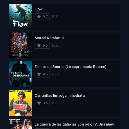
Flow
9.7
2024
Mortal Kombat II
9.6
2026
El mito de Bourne (La supremacía Bourne)
9.5
2004
Cantinflas Entrega Inmediata
9.5
1963
La guerra de las galaxias Episodio IV: Una nueva esperanza