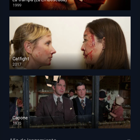
1999
HD 1080p
Catfight
2017
HD 720p
Capone
1975
HD 1080p