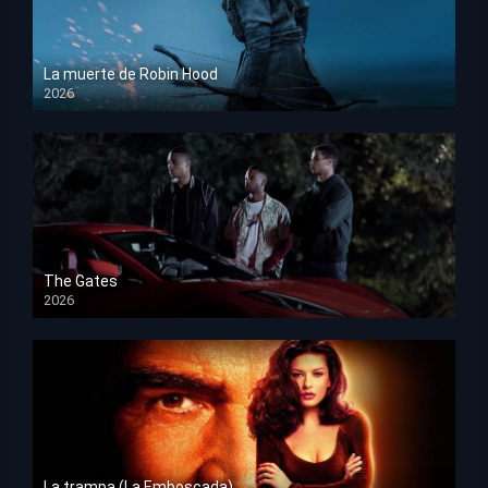
La muerte de Robin Hood
2026
HD 1080p
The Gates
2026
HD 1080p
La trampa (La Emboscada)