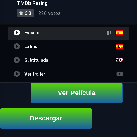
TMDb Rating
6.3
226 votos
Español
Latino
Subtitulada
Ver trailer
Ver Película
Descargar