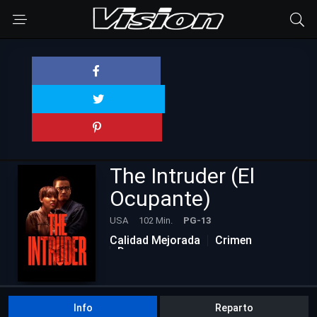
The Intruder (El
Ocupante)
USA
102 Min.
PG-13
Calidad Mejorada
Crimen
Drama
Info
Reparto