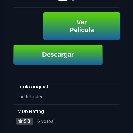
Ver
Película
Descargar
Título original
The Intruder
IMDb Rating
5.3
6 votos