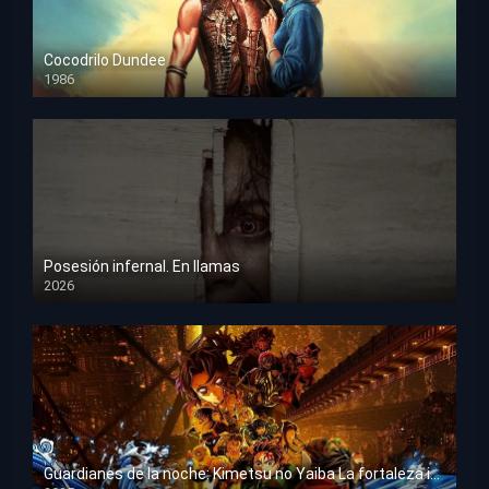
Cocodrilo Dundee
1986
HD 1080p
Posesión infernal. En llamas
2026
HD 1080p
Guardianes de la noche: Kimetsu no Yaiba La fortaleza infinita