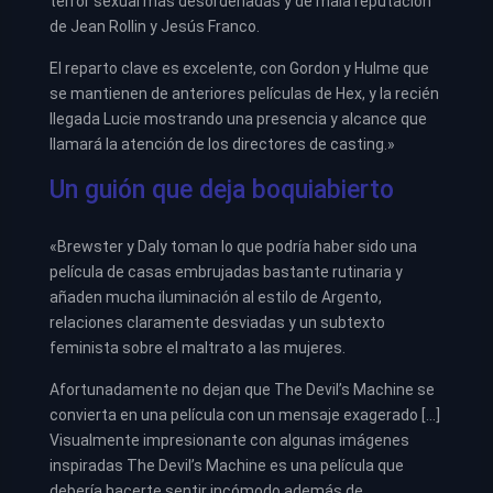
terror sexual más desordenadas y de mala reputación
de Jean Rollin y Jesús Franco.
El reparto clave es excelente, con Gordon y Hulme que
se mantienen de anteriores películas de Hex, y la recién
llegada Lucie mostrando una presencia y alcance que
llamará la atención de los directores de casting.»
Un guión que deja boquiabierto
«Brewster y Daly toman lo que podría haber sido una
película de casas embrujadas bastante rutinaria y
añaden mucha iluminación al estilo de Argento,
relaciones claramente desviadas y un subtexto
feminista sobre el maltrato a las mujeres.
Afortunadamente no dejan que The Devil’s Machine se
convierta en una película con un mensaje exagerado […]
Visualmente impresionante con algunas imágenes
inspiradas The Devil’s Machine es una película que
debería hacerte sentir incómodo además de