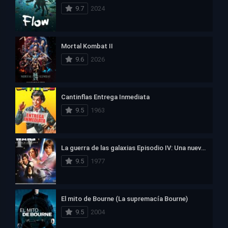
9.7
2024
Mortal Kombat II
9.6
2026
Cantinflas Entrega Inmediata
9.5
1963
La guerra de las galaxias Episodio IV: Una nueva esperanza
9.5
1977
El mito de Bourne (La supremacía Bourne)
9.5
2004