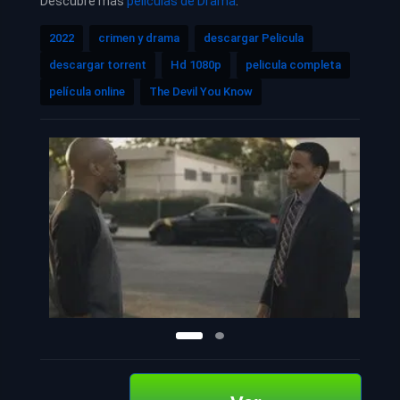
Descubre más
películas de Drama
.
2022
crimen y drama
descargar Pelicula
descargar torrent
Hd 1080p
pelicula completa
película online
The Devil You Know