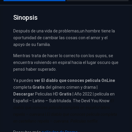
Sinopsis
Después de una vida de problemas,un hombre tiene la
oportunidad de cambiar las cosas con el amor y el
apoyo de su familia.
Mientras trata de hacer lo correcto con los suyos, se
encuentra volviendo en espiral hacia el lugar oscuro que
pensó haber superado.
Ya puedes
ver
El diablo que conoces película
OnLine
completa
Gratis
del género crimen y drama |
Descargar
Peliculas HD
Gratis
| Año 2022 | película en
Español – Latino – Subtitulada. The Devil You Know
El
diablo que conoces pelicula completa en español latino
repelis – cuevana
|
El diablo que conoces pelicula completa
en castellano repelis – cuevana. Películas netflix