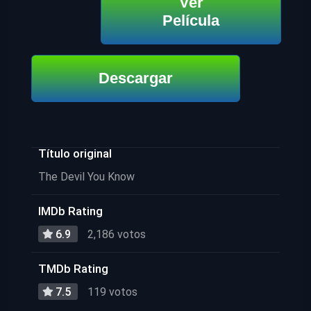
Ver
Película
Descargar
Título original
The Devil You Know
IMDb Rating
6.9
2,186 votos
TMDb Rating
7.5
119 votos