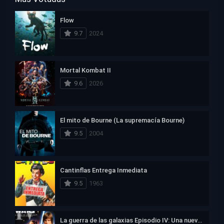
Flow
9.7
2024
Mortal Kombat II
9.6
2026
El mito de Bourne (La supremacía Bourne)
9.5
2004
Cantinflas Entrega Inmediata
9.5
1963
La guerra de las galaxias Episodio IV: Una nueva esperanza