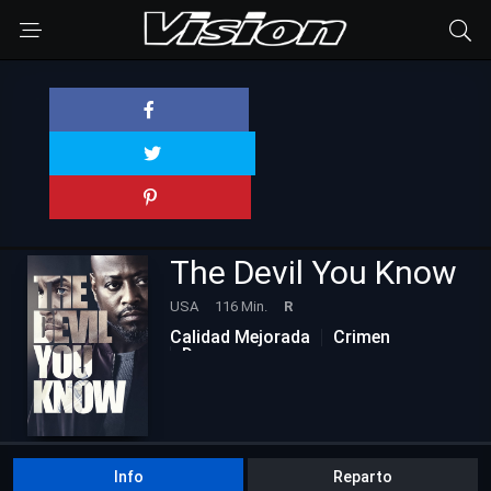
The Devil You Know
USA
116 Min.
R
Calidad Mejorada
Crimen
Drama
Info
Reparto