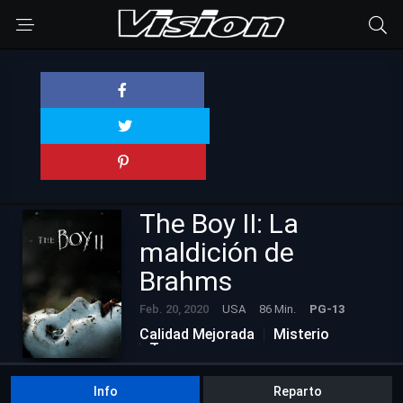
The Boy II: La
maldición de
Brahms
Feb. 20, 2020
USA
86 Min.
PG-13
Calidad Mejorada
Misterio
Terror
Info
Reparto