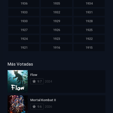
1936
1935
1934
1933
1932
1931
1930
1929
1928
1927
1926
1925
1924
1923
1922
1921
1916
1915
Más Votadas
Flow
9.7
2024
Mortal Kombat II
9.6
2026