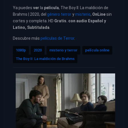
Ya puedes
ver
la
película
, The Boy II: La maldición de
Brahms | 2020, del
género terror
y
misterio
,
OnLine
sin
cortes y completa. HD
Gratis. con audio Español y
Latino, Subtitulada
.
Descubre más
películas de Terror
.
1080p
2020
misterio y terror
película online
The Boy II: La maldición de Brahms