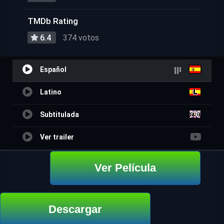
TMDb Rating
6.4
374 votos
Español
Latino
Subtitulada
Ver trailer
Ver Película
Descargar