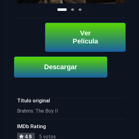
Ver
Película
Descargar
Título original
Brahms: The Boy II
IMDb Rating
4.8
5 votos