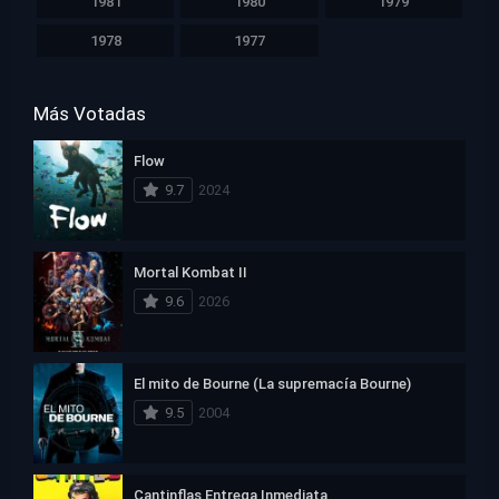
1981
1980
1979
1978
1977
Más Votadas
Flow
9.7
2024
Mortal Kombat II
9.6
2026
El mito de Bourne (La supremacía Bourne)
9.5
2004
Cantinflas Entrega Inmediata