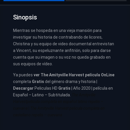
Sinopsis
Mientras se hospeda en una vieja mansión para
investigar su historia de contrabando de licores,
Christina y su equipo de video documental entrevistan
a Vincent, su espeluznante anfitrión, solo para darse
cuenta que su imagen o su voz no queda grabado en
sus equipos de vídeo.
Ya puedes
ver
The Amityville Harvest película
OnLine
completa
Gratis
del género drama y historia |
Descargar
Peliculas HD
Gratis
| Año 2020 | película en
Español – Latino – Subtitulada.
The Amityville
Harvestpelicula completa en español latino repelis –
cuevana
|
The Amityville Harvest pelicula completa en
castellano repelis – cuevana