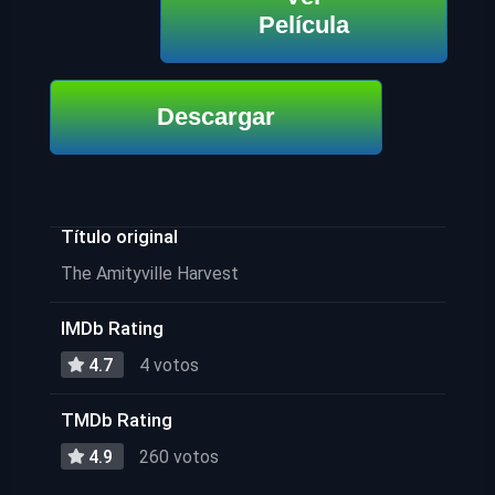
Película
Descargar
Título original
The Amityville Harvest
IMDb Rating
4.7
4 votos
TMDb Rating
4.9
260 votos