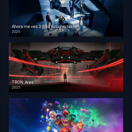
Ahora me ves 3 (Los ilusionistas)
2025
HD 1080p
TRON: Ares
2025
HD 1080p