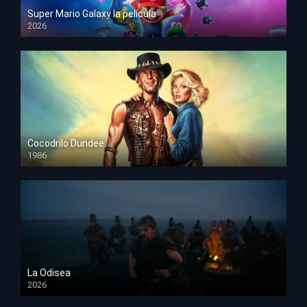
Super Mario Galaxy la película
2026
HD 1080p
Cocodrilo Dundee
1986
HD 1080p
La Odisea
2026
TS Screener