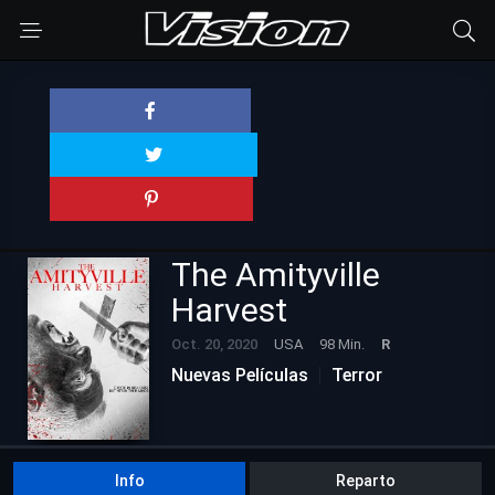
The Amityville
Harvest
Oct. 20, 2020
USA
98 Min.
R
Nuevas Películas
Terror
Info
Reparto