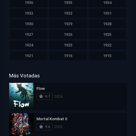
1936
1935
1934
1933
1932
1931
1930
1929
1928
1927
1926
1925
1924
1923
1922
1921
1916
1915
Más Votadas
Flow
9.7
2024
Mortal Kombat II
9.6
2026