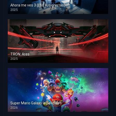
Ahora me ves 3 (Los ilusionistas)
2025
HD 1080p
TRON: Ares
2025
HD 1080p
Super Mario Galaxy la película
2026
HD 1080p