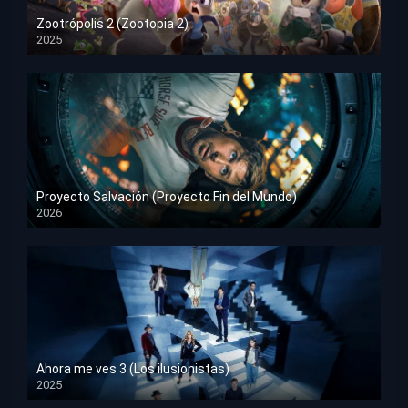
Zootrópolis 2 (Zootopia 2)
2025
HD 1080p
Proyecto Salvación (Proyecto Fin del Mundo)
2026
HD 1080p
Ahora me ves 3 (Los ilusionistas)
2025
HD 1080p