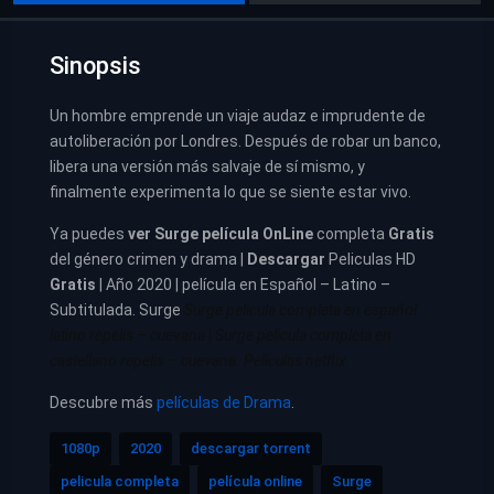
Sinopsis
Un hombre emprende un viaje audaz e imprudente de
autoliberación por Londres. Después de robar un banco,
libera una versión más salvaje de sí mismo, y
finalmente experimenta lo que se siente estar vivo.
Ya puedes
ver
Surge película
OnLine
completa
Gratis
del género crimen y drama |
Descargar
Peliculas HD
Gratis
| Año 2020 | película en Español – Latino –
Subtitulada. Surge
Surge pelicula completa en español
latino repelis – cuevana
|
Surge pelicula completa en
castellano repelis – cuevana. Películas netflix
Descubre más
películas de Drama
.
1080p
2020
descargar torrent
pelicula completa
película online
Surge