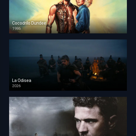
Cocodrilo Dundee
1986
HD 1080p
La Odisea
2026
TS Screener