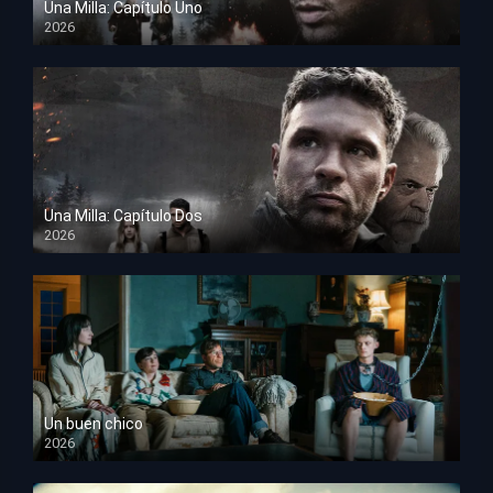
Una Milla: Capítulo Uno
2026
HD 1080p
Una Milla: Capítulo Dos
2026
HD 1080p
Un buen chico
2026
HD 1080p