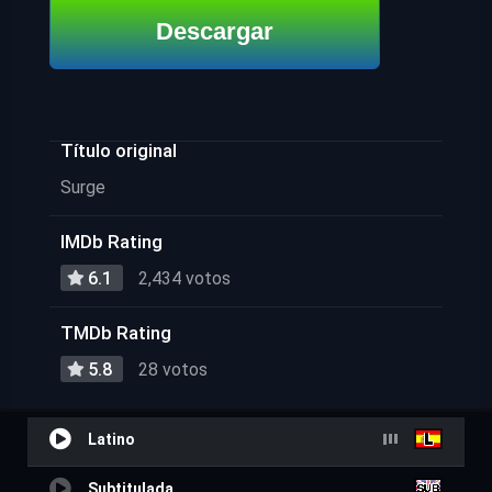
Descargar
Título original
Surge
IMDb Rating
6.1
2,434 votos
TMDb Rating
5.8
28 votos
Latino
Subtitulada