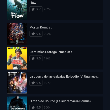
Flow
9.7
2024
Mortal Kombat II
9.6
2026
Cantinflas Entrega Inmediata
9.5
1963
La guerra de las galaxias Episodio IV: Una nueva esperanza
9.5
1977
El mito de Bourne (La supremacía Bourne)
9.5
2004