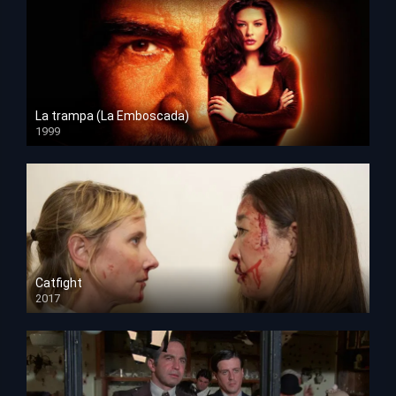
La trampa (La Emboscada)
1999
HD 1080p
Catfight
2017
HD 720p