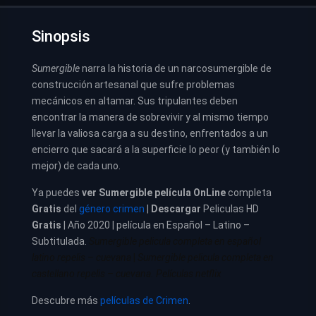
Sinopsis
Sumergible
narra la historia de un narcosumergible de
construcción artesanal que sufre problemas
mecánicos en altamar. Sus tripulantes deben
encontrar la manera de sobrevivir y al mismo tiempo
llevar la valiosa carga a su destino, enfrentados a un
encierro que sacará a la superficie lo peor (y también lo
mejor) de cada uno.
Ya puedes
ver
Sumergible película
OnLine
completa
Gratis
del
género crimen
|
Descargar
Peliculas HD
Gratis
| Año 2020 | película en Español – Latino –
Subtitulada.
Sumergible pelicula completa en español
latino repelis – cuevana
|
Sumergible pelicula completa en
castellano repelis – cuevana. Películas netflix
Descubre más
películas de Crimen
.