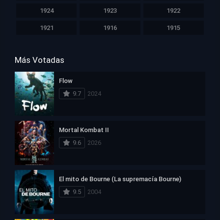
1924
1923
1922
1921
1916
1915
Más Votadas
Flow
9.7
2024
Mortal Kombat II
9.6
2026
El mito de Bourne (La supremacía Bourne)
9.5
2004