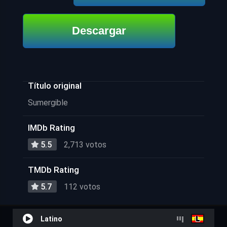
Descargar
Título original
Sumergible
IMDb Rating
5.5
2,713 votos
TMDb Rating
5.7
112 votos
Latino