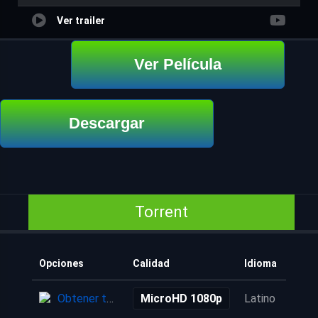
Ver trailer
Ver Película
Descargar
Torrent
Opciones
Calidad
Idioma
Añad
Obtener torrent
MicroHD 1080p
Latino
5 añ