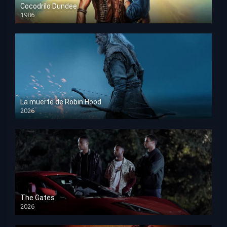
Cocodrilo Dundee
1986
HD 1080p
La muerte de Robin Hood
2026
HD 1080p
The Gates
2026
HD 1080p