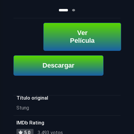
Ver
Película
Descargar
Título original
Stung
IMDb Rating
5.0
3,493 votos