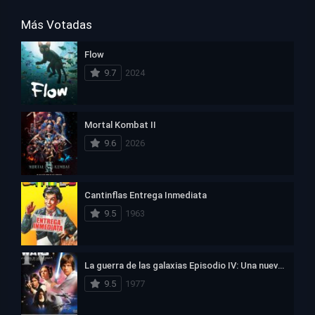
Más Votadas
Flow
9.7
2024
Mortal Kombat II
9.6
2026
Cantinflas Entrega Inmediata
9.5
1963
La guerra de las galaxias Episodio IV: Una nueva esperanza
9.5
1977