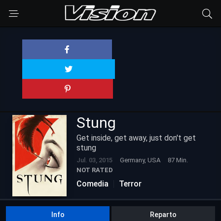
Stung
Get inside, get away, just don't get
stung
Jul. 03, 2015
Germany, USA
87 Min.
NOT RATED
Comedia
Terror
Info
Reparto