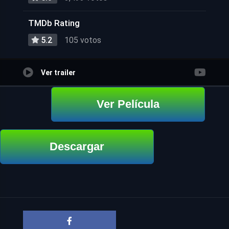
TMDb Rating
5.2
105 votos
Ver trailer
Ver Película
Descargar