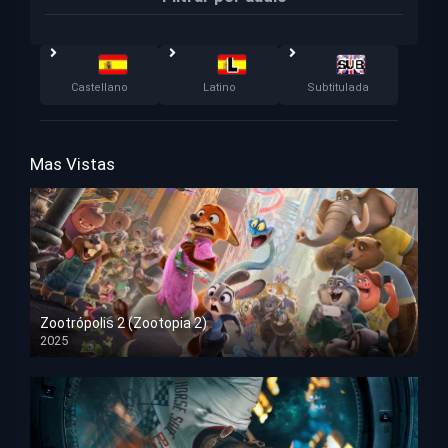
Castellano
Latino
Subtitulada
Mas Vistas
Zootrópolis 2 (Zootopia 2)
2025
HD 1080p