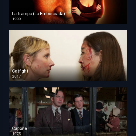
La trampa (La Emboscada)
1999
HD 1080p
Catfight
2017
HD 720p
Capone
1975