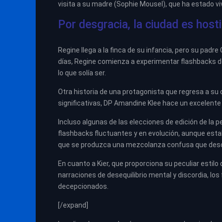
visita a su madre (Sophie Mousel), que ha estado vi
Por desgracia, la ciudad es hosti
Regine llega a la finca de su infancia, pero su padr
días, Regine comienza a experimentar flashbacks de
lo que solía ser.
Otra historia de una protagonista que regresa a su
significativas, DP Amandine Klee hace un excelente
Incluso algunas de las elecciones de edición de la 
flashbacks fluctuantes y en evolución, aunque es
que se produzca una mezcolanza confusa que descar
En cuanto a Kier, que proporciona su peculiar estil
narraciones de desequilibrio mental y discordia, lo
decepcionados.
[/expand]