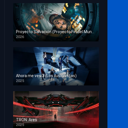
Proyecto Salvación (Proyecto Fin del Mundo)
2026
HD 1080p
Ahora me ves 3 (Los ilusionistas)
2025
HD 1080p
TRON: Ares
2025
HD 1080p