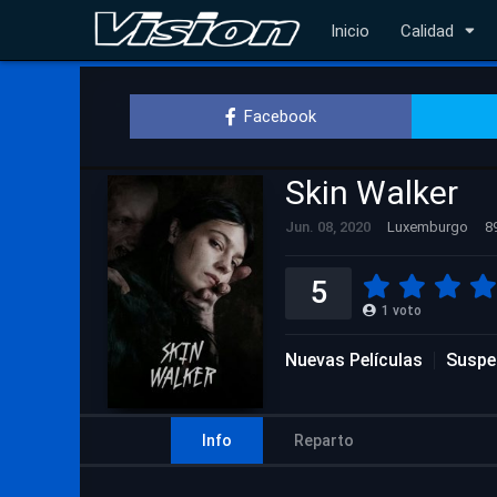
Inicio
Calidad
Facebook
Skin Walker
Jun. 08, 2020
Luxemburgo
8
5
1
voto
Nuevas Películas
Suspe
Info
Reparto