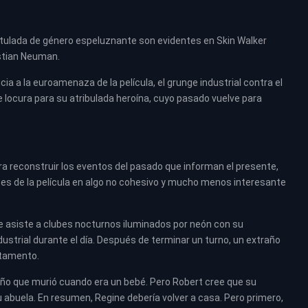
itulada de género espeluznante son evidentes en Skin Walker
istian Neuman.
 a la euroamenaza de la película, el grunge industrial contra el
e locura para su atribulada heroína, cuyo pasado vuelve para
ra reconstruir los eventos del pasado que informan el presente,
tes de la película en algo no cohesivo y mucho menos interesante
 asiste a clubes nocturnos iluminados por neón con su
strial durante el día. Después de terminar un turno, un extraño
rtamento.
iño que murió cuando era un bebé. Pero Robert cree que su
 abuela. En resumen, Regine debería volver a casa. Pero primero,