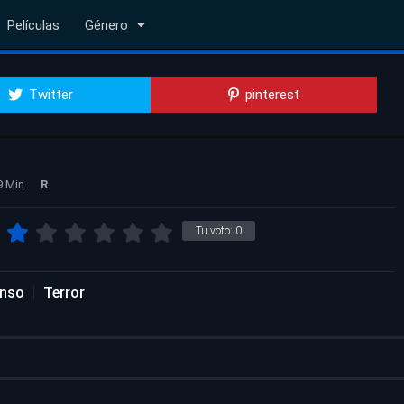
Películas
Género
Twitter
pinterest
9 Min.
R
Tu voto:
0
nso
Terror