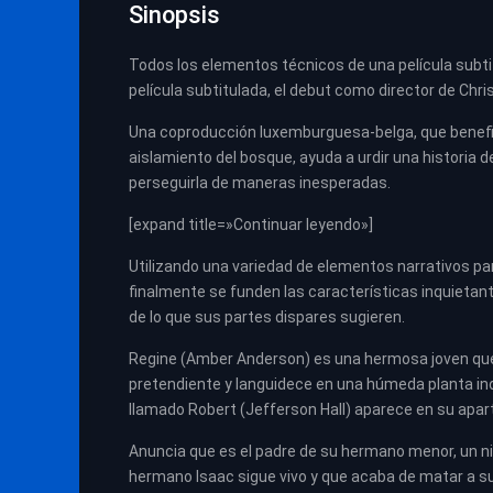
Sinopsis
Todos los elementos técnicos de una película subt
película subtitulada, el debut como director de Chr
Una coproducción luxemburguesa-belga, que beneficia
aislamiento del bosque, ayuda a urdir una historia d
perseguirla de maneras inesperadas.
[expand title=»Continuar leyendo»]
Utilizando una variedad de elementos narrativos pa
finalmente se funden las características inquietan
de lo que sus partes dispares sugieren.
Regine (Amber Anderson) es una hermosa joven que
pretendiente y languidece en una húmeda planta indu
llamado Robert (Jefferson Hall) aparece en su apa
Anuncia que es el padre de su hermano menor, un n
hermano Isaac sigue vivo y que acaba de matar a su