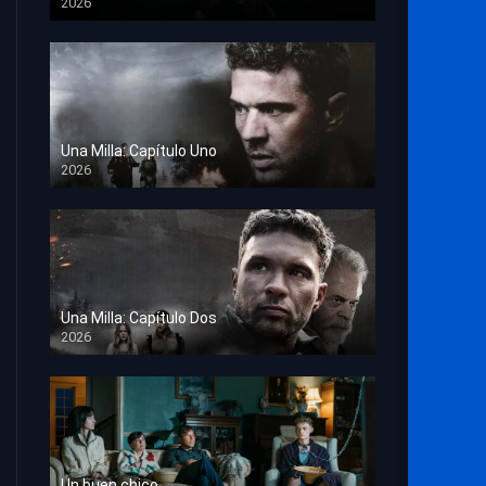
2026
TS Screener
Una Milla: Capítulo Uno
2026
HD 1080p
Una Milla: Capítulo Dos
2026
HD 1080p
Un buen chico