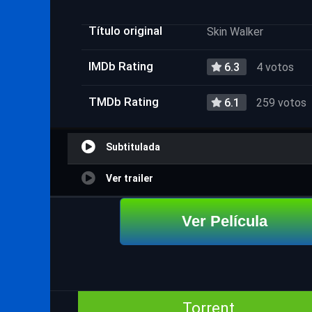
Título original
Skin Walker
IMDb Rating
6.3
4 votos
TMDb Rating
6.1
259 votos
Subtitulada
Ver trailer
Ver Película
Torrent