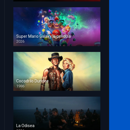
Super Mario Galaxy la película
2026
HD 1080p
Cocodrilo Dundee
1986
HD 1080p
La Odisea