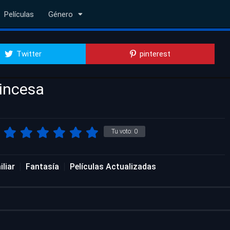
Películas
Género
Twitter
pinterest
rincesa
Tu voto:
0
liar
Fantasía
Películas Actualizadas