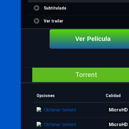
Subtitulada
Ver trailer
Ver Película
Torrent
Opciones
Calidad
Obtener torrent
MicroHD
Obtener torrent
MicroHD