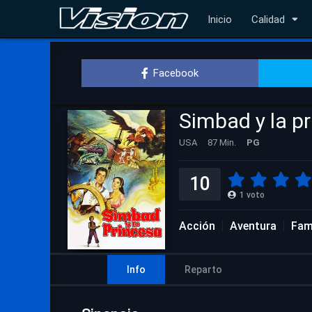
Inicio
Calidad
Facebook
Simbad y la p
USA
87 Min.
PG
10
1
voto
Acción
Aventura
Fami
Info
Reparto