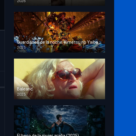
2026
HD 1080p
Guardianes de la noche: Kimetsu no Yaiba La fortaleza infinita
2025
HD 1080p
Balearic
2025
HD 1080p
El beso de la mujer araña (2025)