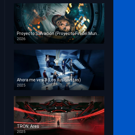
Proyecto Salvación (Proyecto Fin del Mundo)
2026
HD 1080p
Ahora me ves 3 (Los ilusionistas)
2025
HD 1080p
TRON: Ares
2025
HD 1080p