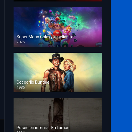
Super Mario Galaxy la película
2026
HD 1080p
Cocodrilo Dundee
1986
HD 1080p
Posesión infernal. En llamas