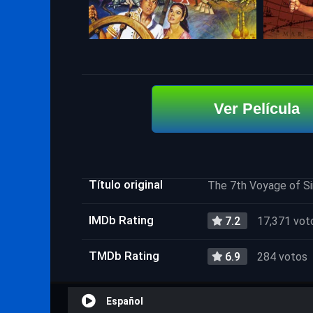
Ver Película
Título original
The 7th Voyage of S
IMDb Rating
7.2
17,371 vot
TMDb Rating
6.9
284 votos
Español