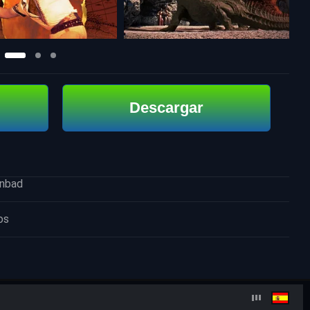
Descargar
inbad
os