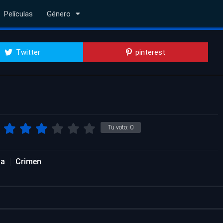
Películas
Género
Twitter
pinterest
Tu voto:
0
da
Crimen