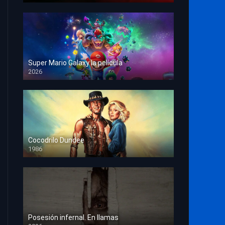
Super Mario Galaxy la película
2026
HD 1080p
Cocodrilo Dundee
1986
HD 1080p
Posesión infernal. En llamas