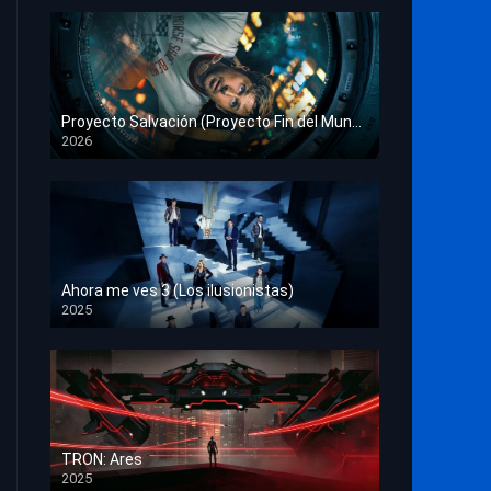
Proyecto Salvación (Proyecto Fin del Mundo)
2026
HD 1080p
Ahora me ves 3 (Los ilusionistas)
2025
HD 1080p
TRON: Ares
2025
HD 1080p