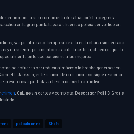
de ser un icono a ser una comedia de situación? La pregunta
 salida en la gran pantalla para el icónico policía convertido en
idos, ya que al mismo tiempo se revela en la charla sin censura
as y en su enfoque inconformista de la justicia, al tiempo que lo
specialmente en lo que concierne a las mujeres-.
eastas se esfuerza por reducir al máximo la brecha generacional.
amuel L. Jackson, este reinicio de un reinicio consigue resucitar
 e irreverencia que todavía tienen un cierto atractivo.
y
crimen
,
OnLine
sin cortes y completa.
Descargar
Peli HD
Gratis
titulada.
rrent
pelicula onlne
Shaft