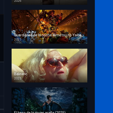
2026
HD 1080p
Guardianes de la noche: Kimetsu no Yaiba La fortaleza infinita
2025
HD 1080p
Balearic
2025
HD 1080p
El beso de la mujer araña (2025)