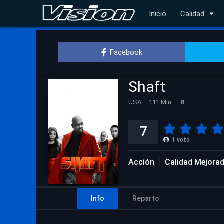
Inicio
Calidad
Facebook
Shaft
USA
111 Min.
R
7
1
voto
Acción
Calidad Mejora
Info
Reparto