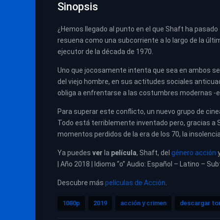
Sinopsis
¿Hemos llegado al punto en el que Shaft ha pasado 
resuena como una subcorriente a lo largo de la última
ejecutor de la década de 1970.
Uno que jocosamente intenta que sea en ambos sent
del viejo hombre, en sus actitudes sociales anticuad
obliga a enfrentarse a las costumbres modernas -e
Para superar este conflicto, un nuevo grupo de cin
Todo está terriblemente inventado pero, gracias a S
momentos perdidos de la era de los 70, la insolencia
Ya puedes
ver
la
película
,
Shaft, del
género acción
| Año 2018 | Idioma “o” Audio: Español – Latino – Sub
Descubre más
películas de Acción
.
1080p
2019
acción y crimen
descargar to