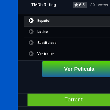
TMDb Rating
6.5
891 votos
Español
Latino
Subtitulada
Ver trailer
Ver Película
Torrent