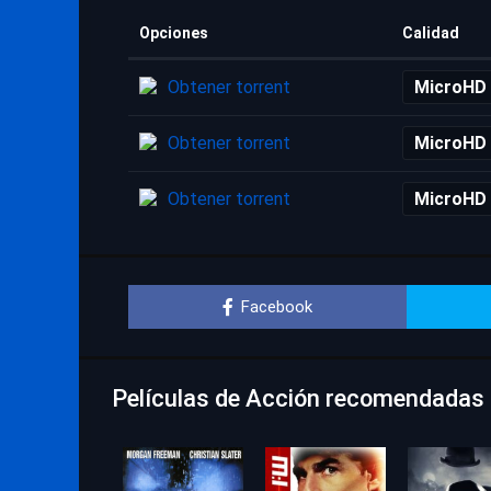
Opciones
Calidad
Obtener torrent
MicroHD
Obtener torrent
MicroHD
Obtener torrent
MicroHD
Facebook
Películas de Acción recomendadas p