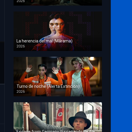
2026
HD 1080p
La herencia del mal (Mārama)
2026
HD 1080p
Turno de noche (Alerta Extinción)
2026
HD 1080p
Escape from Germany (Escapando de Alemania)