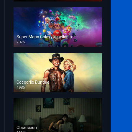
Super Mario Galaxy la película
2026
HD 1080p
Cocodrilo Dundee
1986
HD 1080p
Obsession