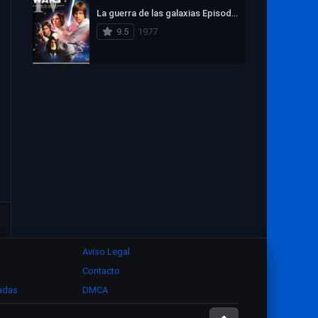
La guerra de las galaxias Episodio IV: Una nueva esperanza
9.5
1977
Aviso Legal
Contacto
zadas
DMCA