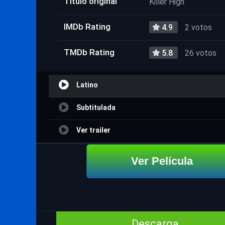
Título original
Killer High
IMDb Rating
4.9
2 votos
TMDb Rating
5.8
26 votos
Latino
Subtitulada
Ver trailer
Ver Película
Descarga