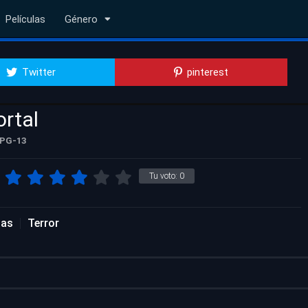
Películas
Género
Twitter
pinterest
rtal
PG-13
Tu voto:
0
las
Terror