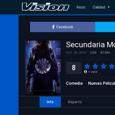
Inicio
Calidad
Facebook
Secundaria Mo
Oct. 20, 2018
USA
87 Min.
8
1
voto
Comedia
Nuevas Pelícu
Info
Reparto