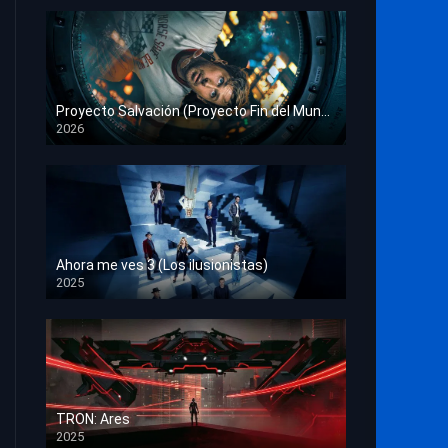
Proyecto Salvación (Proyecto Fin del Mundo)
2026
HD 1080p
Ahora me ves 3 (Los ilusionistas)
2025
HD 1080p
TRON: Ares
2025
HD 1080p