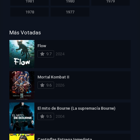
1981
1980
1979
1978
1977
Más Votadas
Flow
9.7
2024
Mortal Kombat II
9.6
2026
El mito de Bourne (La supremacía Bourne)
9.5
2004
Cantinflas Entrega Inmediata