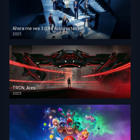
Ahora me ves 3 (Los ilusionistas)
2025
HD 1080p
TRON: Ares
2025
HD 1080p