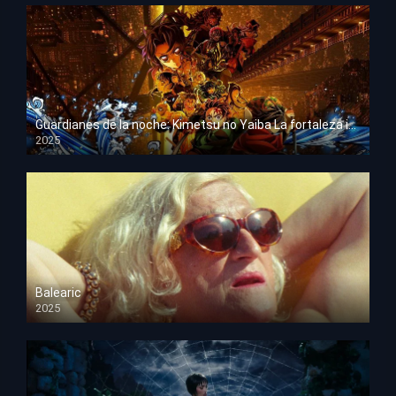
Guardianes de la noche: Kimetsu no Yaiba La fortaleza infinita
2025
HD 1080p
Balearic
2025
HD 1080p