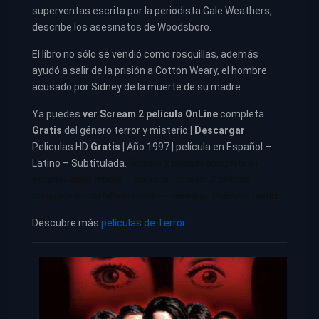
superventas escrita por la periodista Gale Weathers,
describe los asesinatos de Woodsboro.
El libro no sólo se vendió como rosquillas, además
ayudó a salir de la prisión a Cotton Weary, el hombre
acusado por Sidney de la muerte de su madre.
Ya puedes
ver
Scream 2 película
OnLine
completa
Gratis
del género terror y misterio |
Descargar
Peliculas HD
Gratis
| Año 1997 | película en Español –
Latino – Subtitulada.
Scream 2 pelicula completa en
español latino repelis – cuevana
|
Scream 2 pelicula
completa en castellano repelis – cuevana. Películas netflix
Descubre más
películas de Terror
.