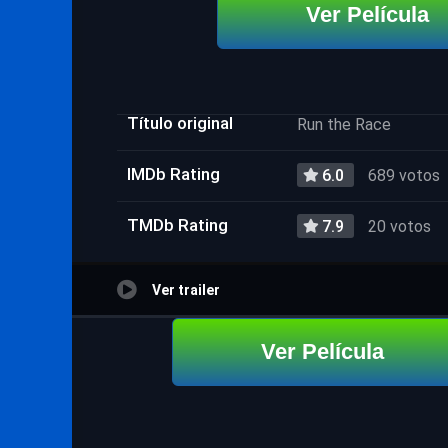
Ver Película
Título original
Run the Race
IMDb Rating
6.0
689 votos
TMDb Rating
7.9
20 votos
Ver trailer
Ver Película