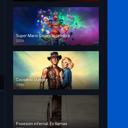
Super Mario Galaxy la película
2026
HD 1080p
Cocodrilo Dundee
1986
HD 1080p
Posesión infernal. En llamas