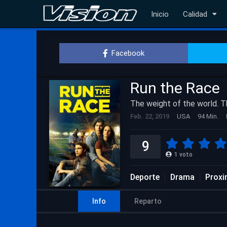
Inicio
Calidad
Facebook
Run the Race
The weight of the world. Th
Feb. 22, 2019
USA
94 Min.
9
1
voto
Deporte
Drama
Proxi
Info
Reparto