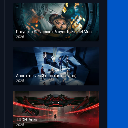
Proyecto Salvación (Proyecto Fin del Mundo)
2026
HD 1080p
Ahora me ves 3 (Los ilusionistas)
2025
HD 1080p
TRON: Ares
2025
HD 1080p