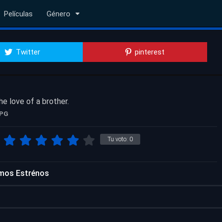
Películas
Género
Twitter
pinterest
e love of a brother.
PG
Tu voto:
0
mos Estrénos