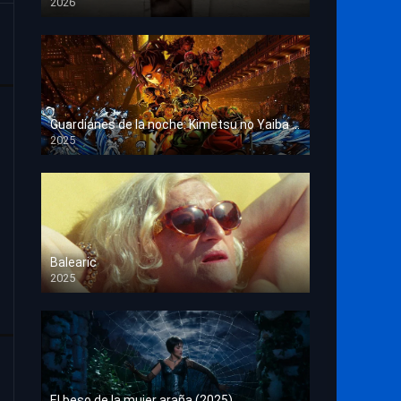
2026
HD 1080p
Guardianes de la noche: Kimetsu no Yaiba La fortaleza infinita
2025
HD 1080p
Balearic
2025
HD 1080p
El beso de la mujer araña (2025)