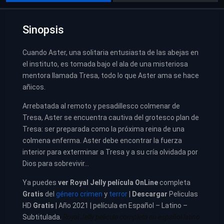
Sinopsis
Cuando Aster, una solitaria entusiasta de las abejas en
el instituto, es tomada bajo el ala de una misteriosa
mentora llamada Tresa, todo lo que Aster ama se hace
añicos.
Arrebatada al remoto y pesadillesco colmenar de
Tresa, Aster se encuentra cautiva del grotesco plan de
Tresa: ser preparada como la próxima reina de una
colmena enferma. Aster debe encontrar la fuerza
interior para exterminar a Tresa y a su cría olvidada por
Dios para sobrevivir…
Ya puedes
ver
Royal Jelly película
OnLine
completa
Gratis
del
género crimen
y
terror
|
Descargar
Peliculas
HD
Gratis
| Año 2021 | película en Español – Latino –
Subtitulada.
Royal Jelly pelicula completa en español latino