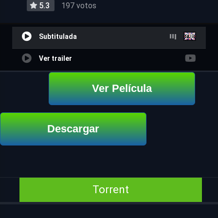
5.3
197 votos
Subtitulada
Ver trailer
Ver Película
Descargar
Torrent