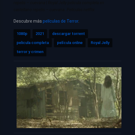
repelis – cuevana
|
Royal Jelly pelicula completa en
castellano repelis – cuevana. Películas netflix
Descubre más
películas de Terror
.
1080p
2021
descargar torrent
pelicula completa
película online
Royal Jelly
terror y crimen