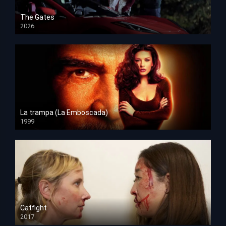
The Gates
2026
HD 1080p
La trampa (La Emboscada)
1999
HD 1080p
Catfight
2017
HD 720p