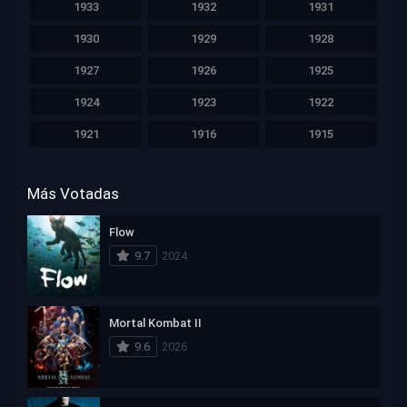
1933
1932
1931
1930
1929
1928
1927
1926
1925
1924
1923
1922
1921
1916
1915
Más Votadas
Flow
9.7
2024
Mortal Kombat II
9.6
2026