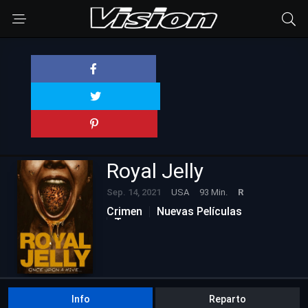
Royal Jelly
Sep. 14, 2021
USA
93 Min.
R
Crimen
Nuevas Películas
Terror
Info
Reparto