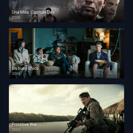
Una Milla: Capítulo Dos
2026
HD 1080p
Un buen chico
2026
HD 1080p
Primitive War
2025
HD 1080p