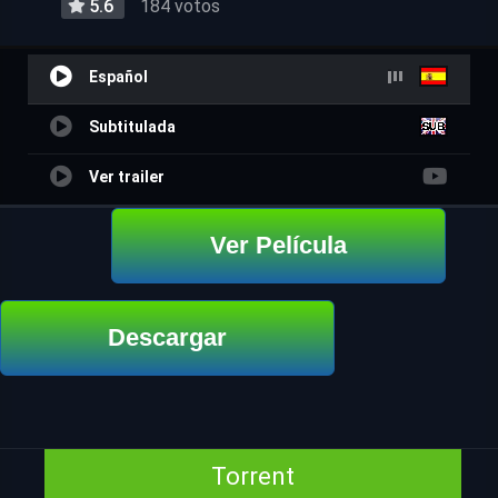
5.6
184 votos
Español
Subtitulada
Ver trailer
Ver Película
Descargar
Torrent