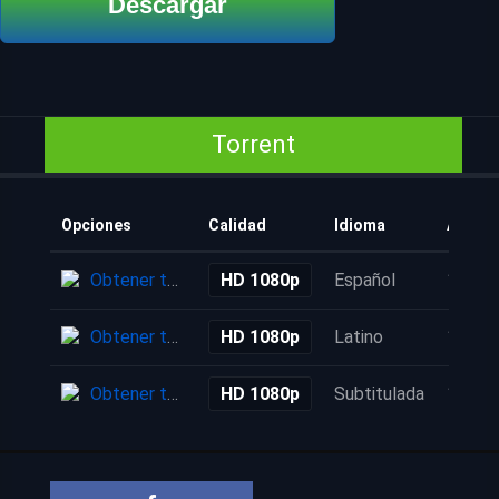
Descargar
Torrent
Opciones
Calidad
Idioma
Añadi
Obtener torrent
HD 1080p
Español
10 me
Obtener torrent
HD 1080p
Latino
10 me
Obtener torrent
HD 1080p
Subtitulada
10 me