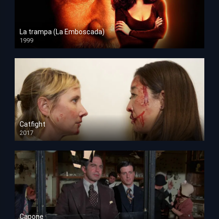
La trampa (La Emboscada)
1999
HD 1080p
Catfight
2017
HD 720p
Capone