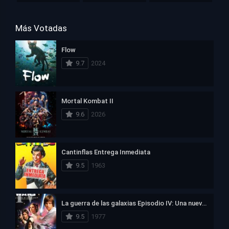
Más Votadas
Flow
9.7
2024
Mortal Kombat II
9.6
2026
Cantinflas Entrega Inmediata
9.5
1963
La guerra de las galaxias Episodio IV: Una nueva esperanza
9.5
1977