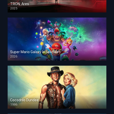
TRON: Ares
2025
HD 1080p
Super Mario Galaxy la película
2026
HD 1080p
Cocodrilo Dundee
1986
HD 1080p