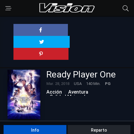
Ready Player One
Mar. 28, 2018
USA
140 Min.
PG
Acción
Aventura
Calidad Mejorada
Ciencia ficción
Info
Reparto