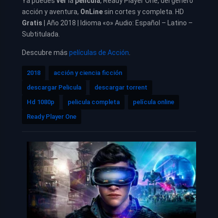
Ya puedes
ver
la
película
, Ready Player One, del género
acción y aventura,
OnLine
sin cortes y completa. HD
Gratis
| Año 2018 | Idioma «o» Audio: Español – Latino –
Subtitulada.
Descubre más
películas de Acción
.
2018
acción y ciencia ficción
descargar Pelicula
descargar torrent
Hd 1080p
pelicula completa
película online
Ready Player One