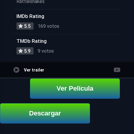
Rattlesnakes
IMDb Rating
5.5
169 votos
TMDb Rating
5.9
9 votos
Ver trailer
Ver Película
Descargar