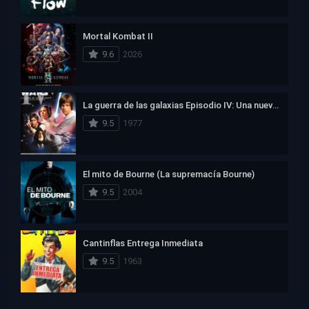
Mortal Kombat II
9.6
2026
La guerra de las galaxias Episodio IV: Una nueva esperanza
9.5
1977
El mito de Bourne (La supremacía Bourne)
9.5
2004
Cantinflas Entrega Inmediata
9.5
1963