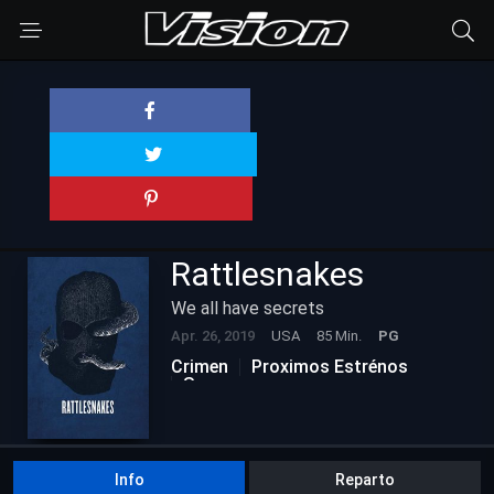
Rattlesnakes
We all have secrets
Apr. 26, 2019
USA
85 Min.
PG
Crimen
Proximos Estrénos
Suspenso
Info
Reparto