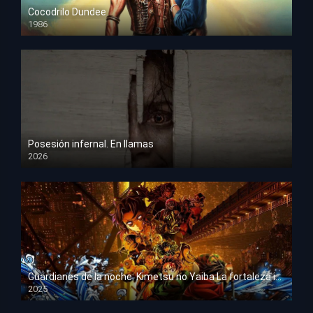
Cocodrilo Dundee
1986
HD 1080p
Posesión infernal. En llamas
2026
HD 1080p
Guardianes de la noche: Kimetsu no Yaiba La fortaleza infinita
2025
HD 1080p