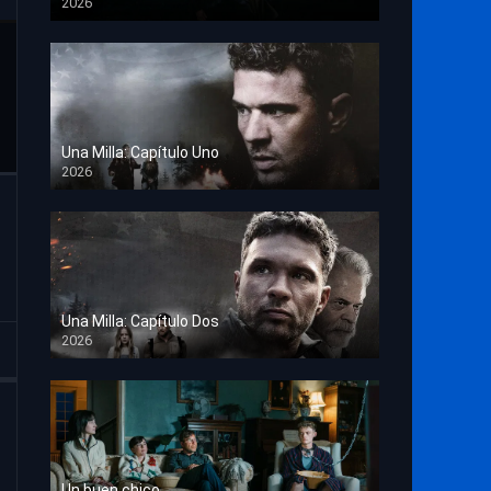
2026
TS Screener
Una Milla: Capítulo Uno
2026
HD 1080p
Una Milla: Capítulo Dos
2026
HD 1080p
Un buen chico