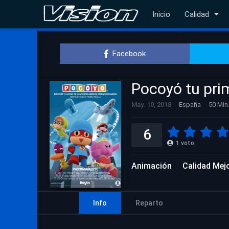
Inicio
Calidad
Facebook
Pocoyó tu pri
May. 10, 2018
España
50 Min
6
1
voto
Animación
Calidad Mej
Info
Reparto