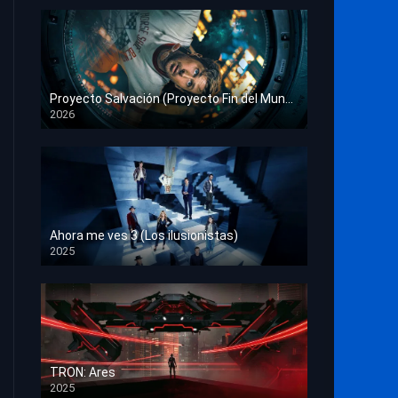
Proyecto Salvación (Proyecto Fin del Mundo)
2026
HD 1080p
Ahora me ves 3 (Los ilusionistas)
2025
HD 1080p
TRON: Ares
2025
HD 1080p