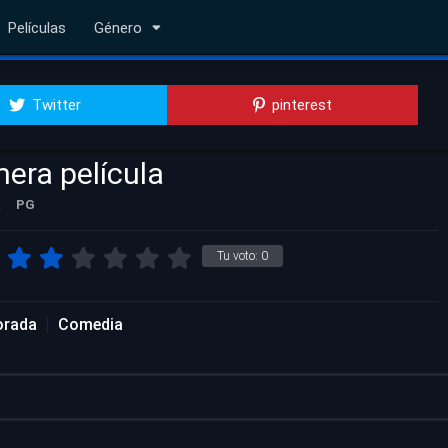
Películas
Género
Twitter
pinterest
mera película
.
PG
Tu voto:
0
orada
Comedia