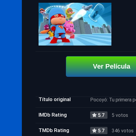
Ver Película
Título original
Pocoyó: Tu primera p
IMDb Rating
5.7
5 votos
TMDb Rating
5.7
346 votos