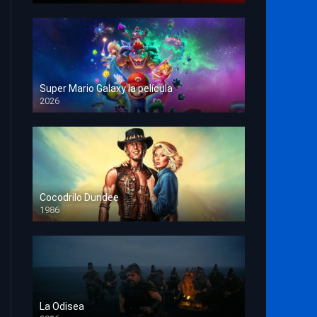
Super Mario Galaxy la película
2026
HD 1080p
Cocodrilo Dundee
1986
HD 1080p
La Odisea