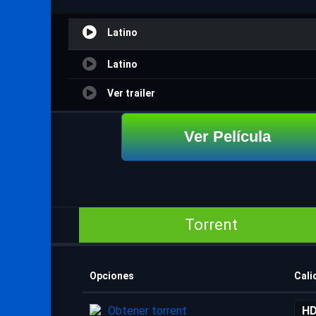
Latino
Latino
Ver trailer
Ver Película
Torrent
Opciones
Cali
Obtener torrent
HD