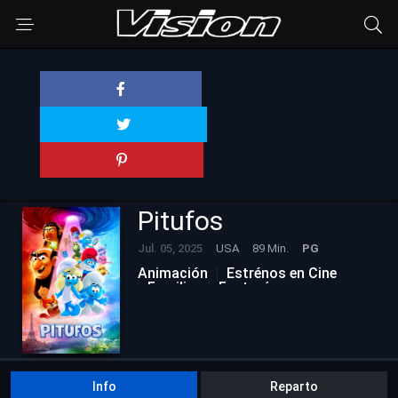
Pitufos
Jul. 05, 2025
USA
89 Min.
PG
Animación
Estrénos en Cine
Familiar
Fantasía
Info
Reparto