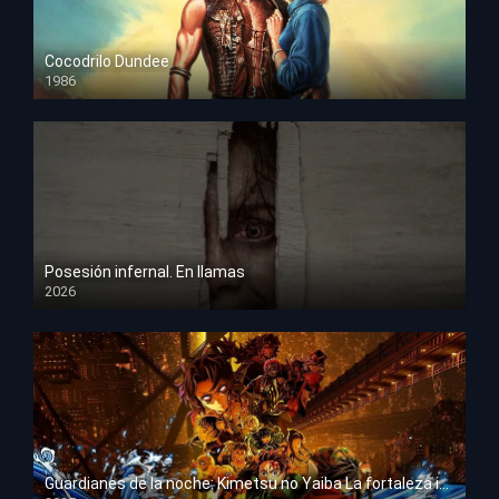
Cocodrilo Dundee
1986
HD 1080p
Posesión infernal. En llamas
2026
HD 1080p
Guardianes de la noche: Kimetsu no Yaiba La fortaleza infinita