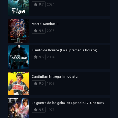
9.7
2024
Mortal Kombat II
9.6
2026
El mito de Bourne (La supremacía Bourne)
9.5
2004
Cantinflas Entrega Inmediata
9.5
1963
La guerra de las galaxias Episodio IV: Una nueva esperanza
9.5
1977