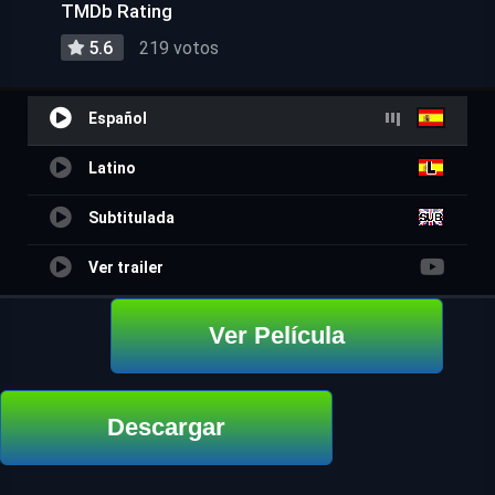
TMDb Rating
5.6
219 votos
Español
Latino
Subtitulada
Ver trailer
Ver Película
Descargar