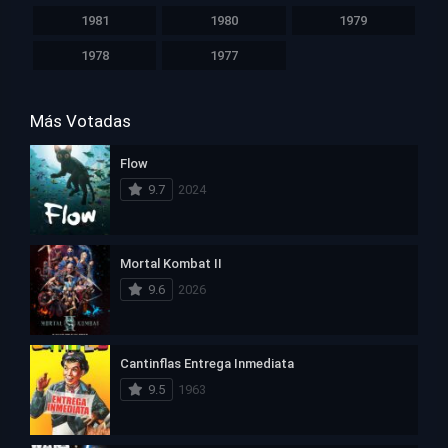
1981
1980
1979
1978
1977
Más Votadas
Flow
9.7
2024
Mortal Kombat II
9.6
2026
Cantinflas Entrega Inmediata
9.5
1963