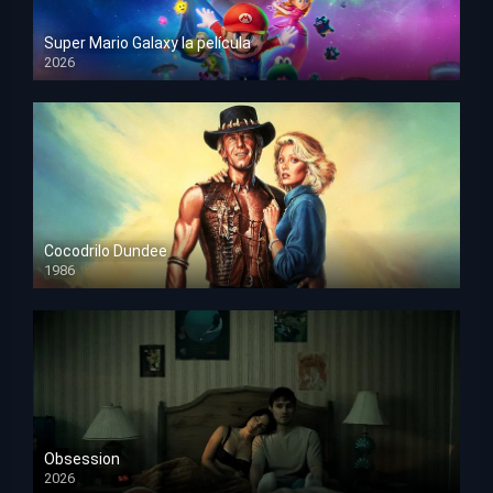
Super Mario Galaxy la película
2026
HD 1080p
Cocodrilo Dundee
1986
HD 1080p
Obsession
2026
HD 1080p