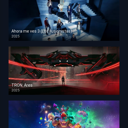
Ahora me ves 3 (Los ilusionistas)
2025
HD 1080p
TRON: Ares
2025
HD 1080p