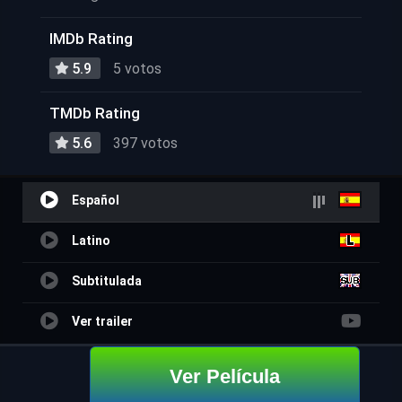
IMDb Rating
5.9
5 votos
TMDb Rating
5.6
397 votos
Español
Latino
Subtitulada
Ver trailer
Ver Película