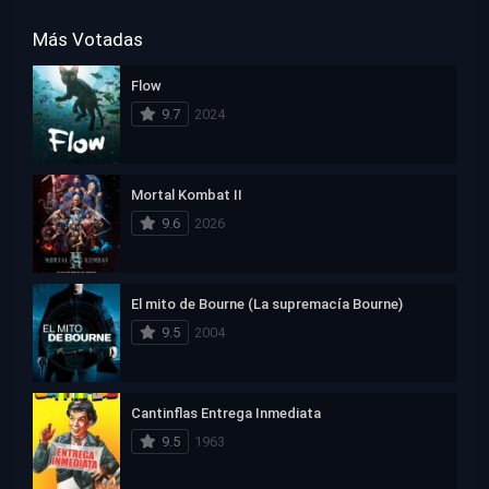
Más Votadas
Flow
9.7
2024
Mortal Kombat II
9.6
2026
El mito de Bourne (La supremacía Bourne)
9.5
2004
Cantinflas Entrega Inmediata
9.5
1963