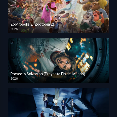
Zootrópolis 2 (Zootopia 2)
2025
HD 1080p
Proyecto Salvación (Proyecto Fin del Mundo)
2026
HD 1080p