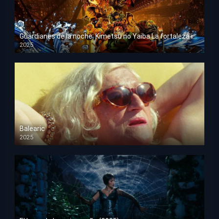
Guardianes de la noche: Kimetsu no Yaiba La fortaleza infinita
2025
HD 1080p
Balearic
2025
HD 1080p