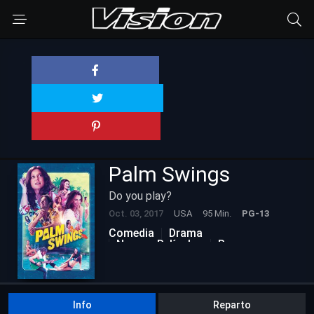
Palm Swings
Do you play?
Oct. 03, 2017
USA
95 Min.
PG-13
Comedia
Drama
Nuevas Películas
Romance
Info
Reparto