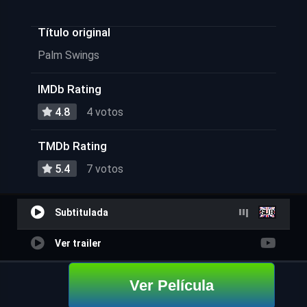
Título original
Palm Swings
IMDb Rating
4.8
4 votos
TMDb Rating
5.4
7 votos
Subtitulada
Ver trailer
Ver Película