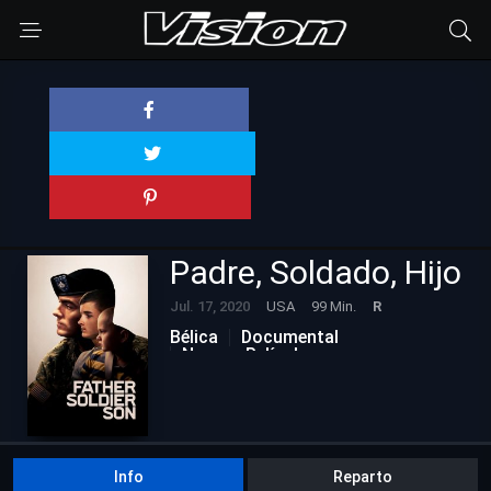
Padre, Soldado, Hijo
Jul. 17, 2020
USA
99 Min.
R
Bélica
Documental
Nuevas Películas
Info
Reparto