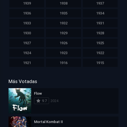
1939
1938
1937
1936
1935
1934
1933
1932
1931
1930
1929
1928
1927
1926
1925
1924
1923
1922
1921
1916
1915
Más Votadas
Flow
9.7
2024
Mortal Kombat II