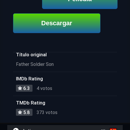
Descargar
Título original
Father Soldier Son
IMDb Rating
6.3
4 votos
TMDb Rating
5.8
373 votos