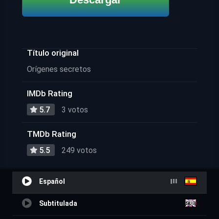
Título original
Orígenes secretos
IMDb Rating
5.7
3 votos
TMDb Rating
5.5
249 votos
Español
Subtitulada