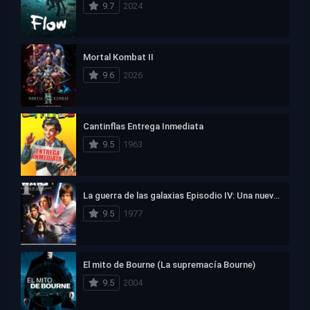
9.7
2024
Mortal Kombat II
9.6
2026
Cantinflas Entrega Inmediata
9.5
1963
La guerra de las galaxias Episodio IV: Una nueva esperanza
9.5
1977
El mito de Bourne (La supremacía Bourne)
9.5
2004