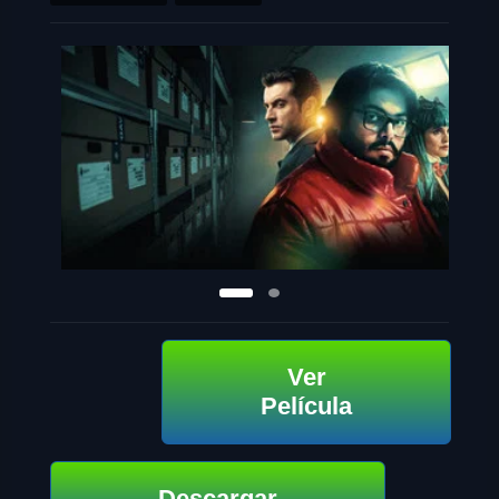
Ver
Película
Descargar