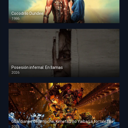
Cocodrilo Dundee
1986
HD 1080p
Posesión infernal. En llamas
2026
HD 1080p
Guardianes de la noche: Kimetsu no Yaiba La fortaleza infinita
2025