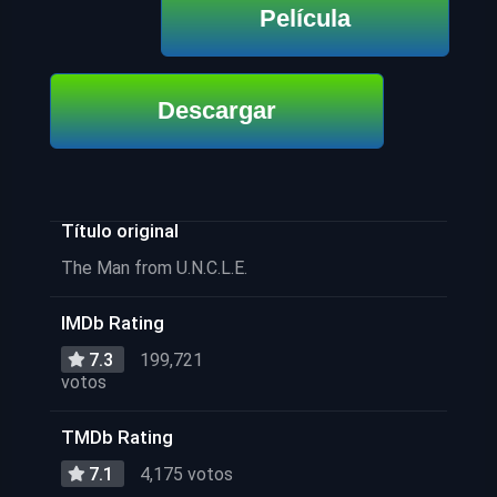
Película
Descargar
Título original
The Man from U.N.C.L.E.
IMDb Rating
7.3
199,721
votos
TMDb Rating
7.1
4,175 votos