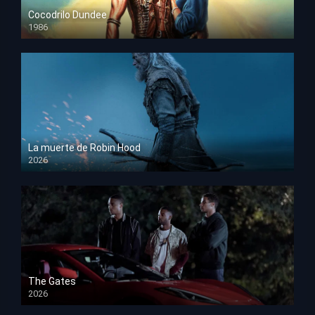
Cocodrilo Dundee
1986
HD 1080p
La muerte de Robin Hood
2026
HD 1080p
The Gates
2026
HD 1080p