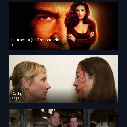
La trampa (La Emboscada)
1999
HD 1080p
Catfight
2017
HD 720p