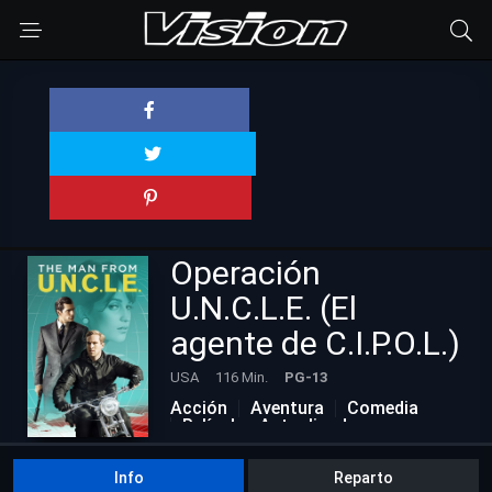
Operación
U.N.C.L.E. (El
agente de C.I.P.O.L.)
USA
116 Min.
PG-13
Acción
Aventura
Comedia
Películas Actualizadas
Info
Reparto