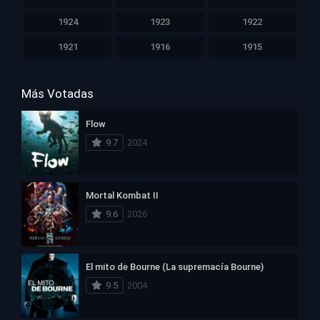
1924
1923
1922
1921
1916
1915
Más Votadas
Flow
9.7
2024
Mortal Kombat II
9.6
2026
El mito de Bourne (La supremacía Bourne)
9.5
2004