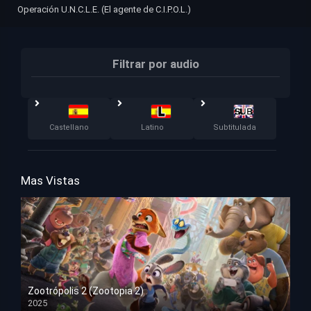
Operación U.N.C.L.E. (El agente de C.I.P.O.L.)
Filtrar por audio
Castellano
Latino
Subtitulada
Mas Vistas
Zootrópolis 2 (Zootopia 2)
2025
HD 1080p