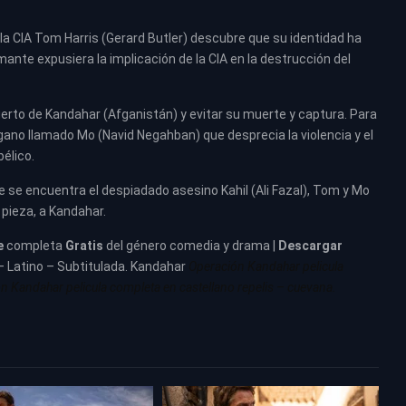
 la CIA Tom Harris (Gerard Butler) descubre que su identidad ha
ante expusiera la implicación de la CIA en la destrucción del
puerto de Kandahar (Afganistán) y evitar su muerte y captura. Para
gano llamado Mo (Navid Negahban) que desprecia la violencia y el
élico.
 se encuentra el despiadado asesino Kahil (Ali Fazal), Tom y Mo
 pieza, a Kandahar.
e
completa
Gratis
del género comedia y drama |
Descargar
 – Latino – Subtitulada. Kandahar
Operación Kandahar pelicula
n Kandahar pelicula completa en castellano repelis – cuevana.