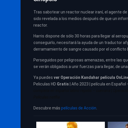
Tras sabotear un reactor nuclear iraní, el agente de
sido revelada a los medios después de que un inform
reactor.
Harris dispone de sólo 30 horas para llegar al aero
conseguirlo, necesitará la ayuda de un traductor af
derramamiento de sangre causado por el conflicto b
Perseguidos por peligrosas amenazas, entre las que
se verán obligados a unir fuerzas para llegar, de una
Ya puedes
ver
Operación Kandahar película
OnLin
Peliculas HD
Gratis
| Año 2023 | película en Español
completa en español latino repelis – cuevana
|
Operació
Películas netflix
Descubre más
películas de Acción
.