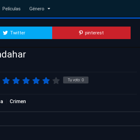
Películas
Género
Twitter
pinterest
ndahar
Tu voto:
0
da
Crimen