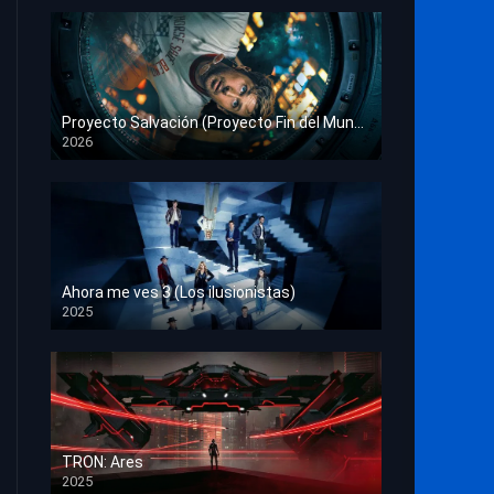
Proyecto Salvación (Proyecto Fin del Mundo)
2026
HD 1080p
Ahora me ves 3 (Los ilusionistas)
2025
HD 1080p
TRON: Ares
2025
HD 1080p