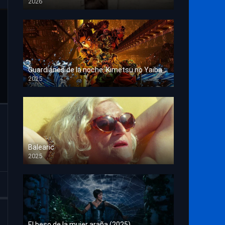
2026
HD 1080p
Guardianes de la noche: Kimetsu no Yaiba La fortaleza infinita
2025
HD 1080p
Balearic
2025
HD 1080p
El beso de la mujer araña (2025)