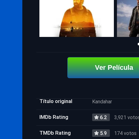
Ver Película
Título original
Kandahar
IMDb Rating
6.2
3,921 voto
TMDb Rating
5.9
174 votos