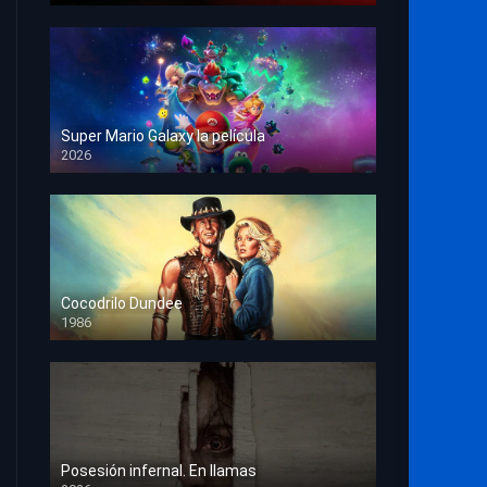
Super Mario Galaxy la película
2026
HD 1080p
Cocodrilo Dundee
1986
HD 1080p
Posesión infernal. En llamas