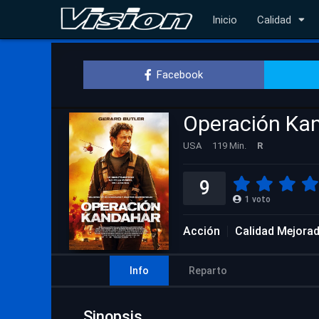
Inicio
Calidad
Facebook
Operación Ka
USA
119 Min.
R
9
1
voto
Acción
Calidad Mejora
Info
Reparto
Sinopsis