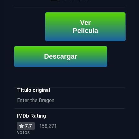
Ver
Película
Descargar
Título original
Enter the Dragon
IMDb Rating
7.7
158,271
votos