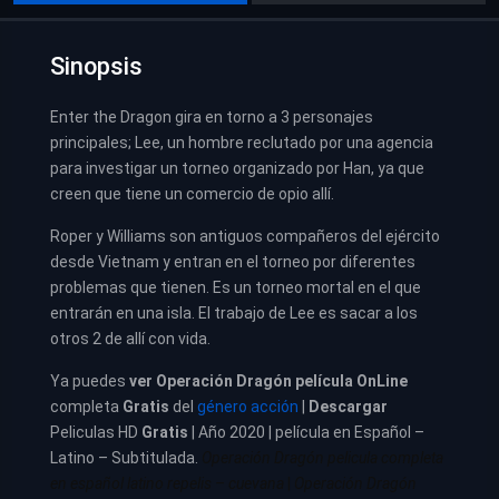
Sinopsis
Enter the Dragon gira en torno a 3 personajes
principales; Lee, un hombre reclutado por una agencia
para investigar un torneo organizado por Han, ya que
creen que tiene un comercio de opio allí.
Roper y Williams son antiguos compañeros del ejército
desde Vietnam y entran en el torneo por diferentes
problemas que tienen. Es un torneo mortal en el que
entrarán en una isla. El trabajo de Lee es sacar a los
otros 2 de allí con vida.
Ya puedes
ver
Operación Dragón película
OnLine
completa
Gratis
del
género acción
|
Descargar
Peliculas HD
Gratis
| Año 2020 | película en Español –
Latino – Subtitulada.
Operación Dragón pelicula completa
en español latino repelis – cuevana
|
Operación Dragón