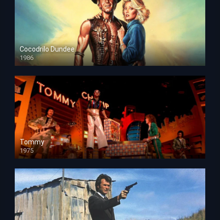
Cocodrilo Dundee
1986
HD 1080p
Tommy
1975
HD 1080p