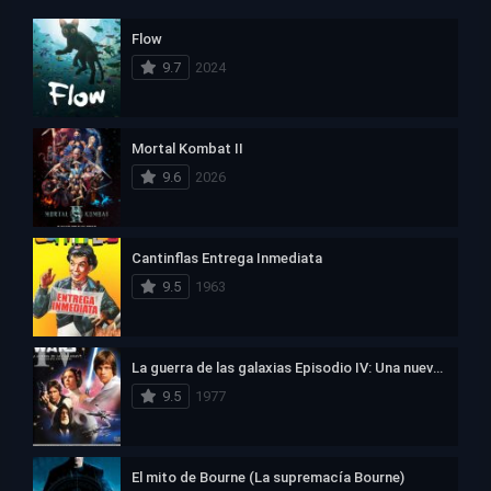
Flow
9.7
2024
Mortal Kombat II
9.6
2026
Cantinflas Entrega Inmediata
9.5
1963
La guerra de las galaxias Episodio IV: Una nueva esperanza
9.5
1977
El mito de Bourne (La supremacía Bourne)