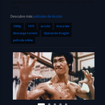
pelicula completa en castellano repelis – cuevana. Películas
netflix
Descubre más
películas de Acción
.
1080p
1973
acción
bruce lee
descarga torrent
Operación Dragón
película online