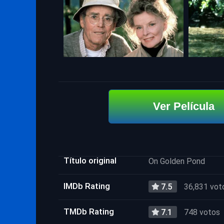
Ver Película
Título original
On Golden Pond
IMDb Rating
7.5
36,831 vot
TMDb Rating
7.1
748 votos