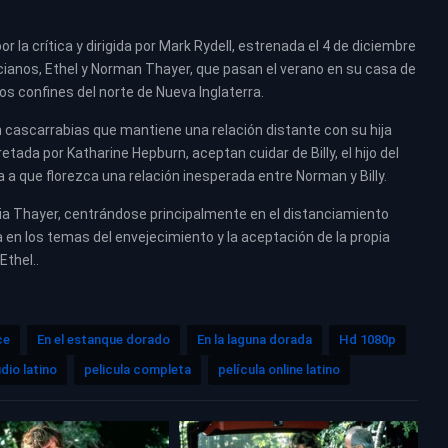
 la crítica y dirigida por Mark Rydell, estrenada el 4 de diciembre
ancianos, Ethel y Norman Thayer, que pasan el verano en su casa de
s confines del norte de Nueva Inglaterra.
 cascarrabias que mantiene una relación distante con su hija
retada por Katharine Hepburn, aceptan cuidar de Billy, el hijo del
a a que florezca una relación inesperada entre Norman y Billy.
milia Thayer, centrándose principalmente en el distanciamiento
 en los temas del envejecimiento y la aceptación de la propia
Ethel..
ce
En el estanque dorado
En la laguna dorada
Hd 1080p
dio latino
pelicula completa
película online latino