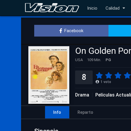
Inicio
Calidad
Facebook
On Golden Po
USA
109 Min.
PG
8
1
voto
Drama
Películas Actua
Info
Reparto