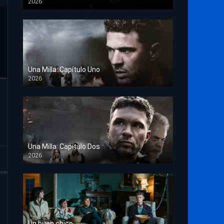
2026
TS Screener
Una Milla: Capítulo Uno
2026
HD 1080p
Una Milla: Capítulo Dos
2026
HD 1080p
Un buen chico