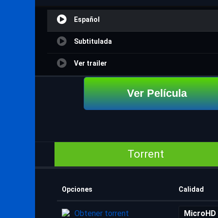
Español
Subtitulada
Ver trailer
Ver Película
Torrent
Opciones
Calidad
Obtener torrent
MicroHD