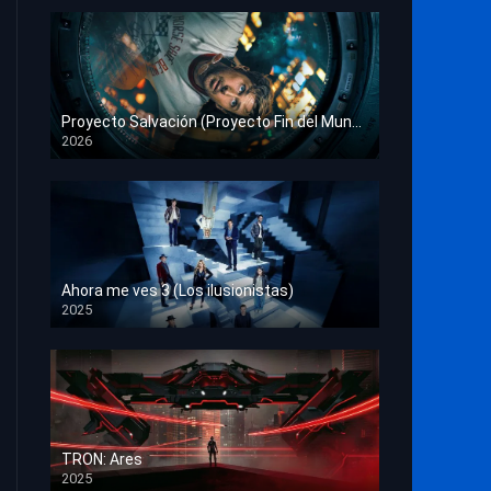
Proyecto Salvación (Proyecto Fin del Mundo)
2026
HD 1080p
Ahora me ves 3 (Los ilusionistas)
2025
HD 1080p
TRON: Ares
2025
HD 1080p