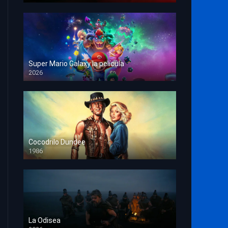
Super Mario Galaxy la película
2026
HD 1080p
Cocodrilo Dundee
1986
HD 1080p
La Odisea