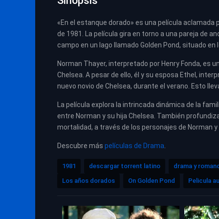
Sinopsis
«En el estanque dorado» es una película aclamada por
de 1981. La película gira en torno a una pareja de 
campo en un lago llamado Golden Pond, situado en lo
Norman Thayer, interpretado por Henry Fonda, es un
Chelsea. A pesar de ello, él y su esposa Ethel, interp
nuevo novio de Chelsea, durante el verano. Esto llev
La película explora la intrincada dinámica de la fa
entre Norman y su hija Chelsea. También profundiza
mortalidad, a través de los personajes de Norman y 
Descubre más
películas de Drama
.
1981
descargar torrent latino
drama y roman
Los años dorados
On Golden Pond
Pelicula au