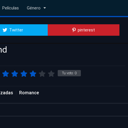
Películas
Género
Twitter
pinterest
nd
Tu voto:
0
lizadas
Romance