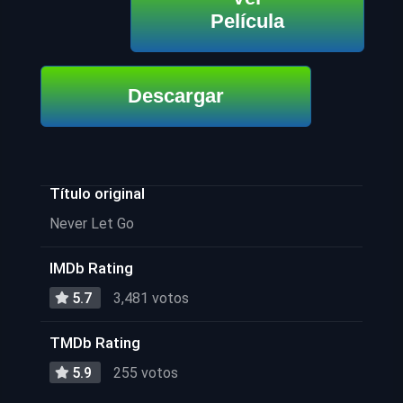
Película
Descargar
Título original
Never Let Go
IMDb Rating
5.7
3,481 votos
TMDb Rating
5.9
255 votos