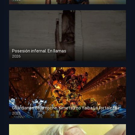
HD 1080p
Posesión infernal. En llamas
2026
HD 1080p
Guardianes de la noche: Kimetsu no Yaiba La fortaleza infinita
2025
HD 1080p