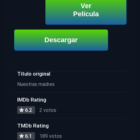
Ver
Película
Descargar
Título original
Nuestras madres
IMDb Rating
6.2
2 votos
TMDb Rating
6.1
189 votos