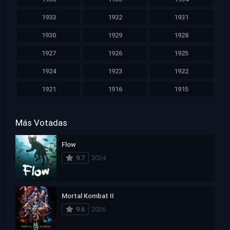
1933
1932
1931
1930
1929
1928
1927
1926
1925
1924
1923
1922
1921
1916
1915
Más Votadas
Flow
9.7
2024
Mortal Kombat II
9.6
2026