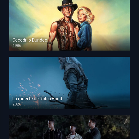
Cocodrilo Dundee
1986
HD 1080p
La muerte de Robin Hood
2026
HD 1080p