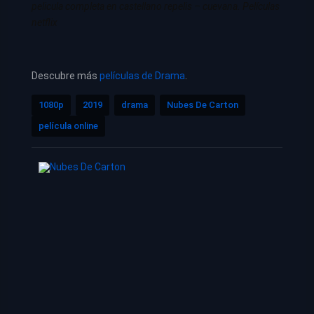
pelicula completa en castellano repelis – cuevana. Películas
netflix
Descubre más
películas de Drama
.
1080p
2019
drama
Nubes De Carton
película online