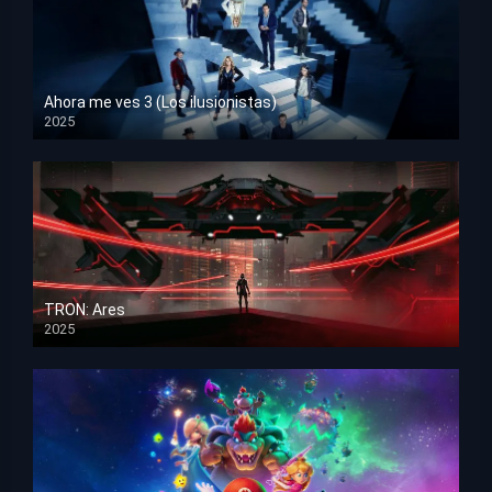
Ahora me ves 3 (Los ilusionistas)
2025
HD 1080p
TRON: Ares
2025
HD 1080p