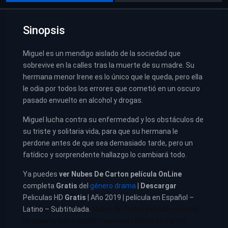
Sinopsis
Miguel es un mendigo aislado de la sociedad que
sobrevive en la calles tras la muerte de su madre. Su
hermana menor Irene es lo único que le queda, pero ella
le odia por todos los errores que cometió en un oscuro
pasado envuelto en alcohol y drogas.
Miguel lucha contra su enfermedad y los obstáculos de
su triste y solitaria vida, para que su hermana le
perdone antes de que sea demasiado tarde, pero un
fatídico y sorprendente hallazgo lo cambiará todo.
Ya puedes
ver
Nubes De Carton película
OnLine
completa
Gratis
del
género drama
|
Descargar
Peliculas HD
Gratis
| Año 2019 | película en Español –
Latino – Subtitulada.
Nubes De Carton pelicula completa
en español latino repelis – cuevana
|
Nubes De Carton