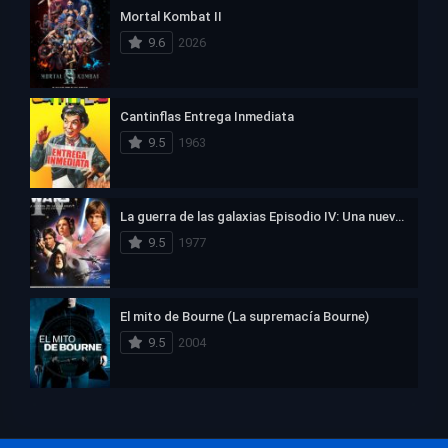
Mortal Kombat II
9.6
2026
Cantinflas Entrega Inmediata
9.5
1963
La guerra de las galaxias Episodio IV: Una nueva esperanza
9.5
1977
El mito de Bourne (La supremacía Bourne)
9.5
2004