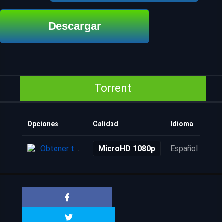
Descargar
Torrent
Opciones
Calidad
Idioma
Aña
Obtener torrent
MicroHD 1080p
Español
1 a