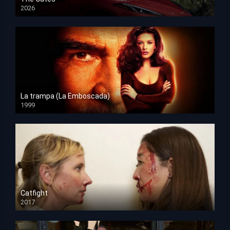
2026
HD 1080p
La trampa (La Emboscada)
1999
HD 1080p
Catfight
2017
HD 720p