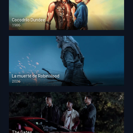
Cocodrilo Dundee
1986
HD 1080p
La muerte de Robin Hood
2026
HD 1080p
The Gates