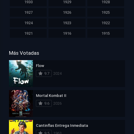
1930
1929
1928
1927
1926
1925
1924
1923
1922
1921
1916
1915
Más Votadas
Flow
9.7
2024
Mortal Kombat II
9.6
2026
Cantinflas Entrega Inmediata
9.5
1963