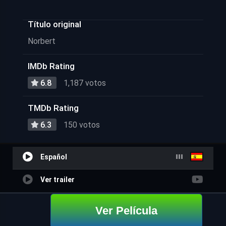
Título original
Norbert
IMDb Rating
6.8
1,187 votos
TMDb Rating
6.3
150 votos
Español
Ver trailer
Ver Película