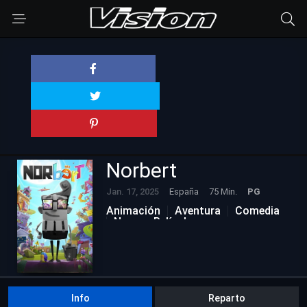
Norbert
Jan. 17, 2025
España
75 Min.
PG
Animación
Aventura
Comedia
Nuevas Películas
Info
Reparto