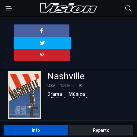
Nashville
USA
159 Min.
R
Drama
Música
Películas Actualizadas
Info
Reparto