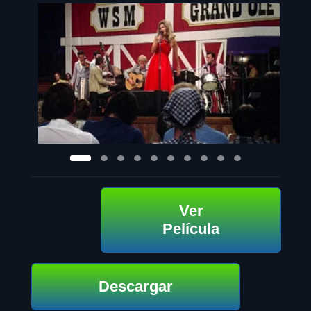
Ver
Película
Descargar