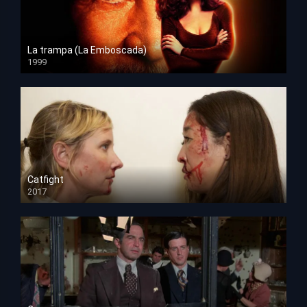
La trampa (La Emboscada)
1999
HD 1080p
Catfight
2017
HD 720p