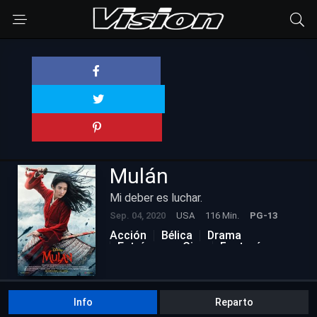
Mulán
Mi deber es luchar.
Sep. 04, 2020
USA
116 Min.
PG-13
Acción
Bélica
Drama
Estrénos en Cine
Fantasía
Info
Reparto