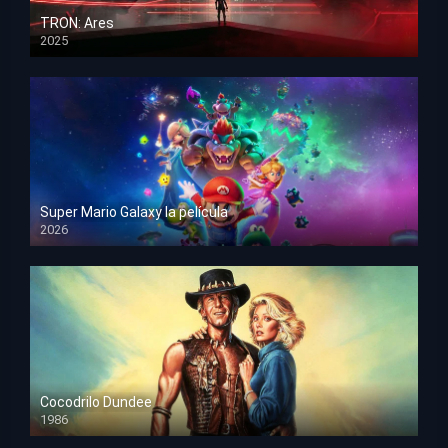
TRON: Ares
2025
HD 1080p
Super Mario Galaxy la película
2026
HD 1080p
Cocodrilo Dundee
1986
HD 1080p