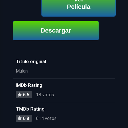
Película
Descargar
Título original
Mulan
IMDb Rating
6.6
18 votos
TMDb Rating
6.8
614 votos