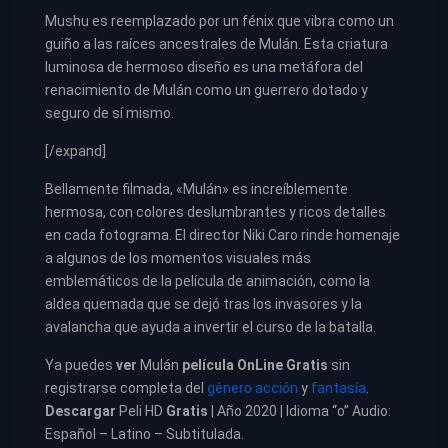
Mushu es reemplazado por un fénix que vibra como un
guiño a las raíces ancestrales de Mulán. Esta criatura
luminosa de hermoso diseño es una metáfora del
renacimiento de Mulán como un guerrero dotado y
seguro de sí mismo.
[/expand]
Bellamente filmada, «Mulán» es increíblemente
hermosa, con colores deslumbrantes y ricos detalles
en cada fotograma. El director Niki Caro rinde homenaje
a algunos de los momentos visuales más
emblemáticos de la película de animación, como la
aldea quemada que se dejó tras los invasores y la
avalancha que ayuda a invertir el curso de la batalla.
Ya puedes
ver
Mulán
película
OnLine Gratis
sin
registrarse completa del
género acción
y
fantasía
.
Descargar
Peli HD
Gratis
| Año 2020 | Idioma “o” Audio:
Español – Latino – Subtitulada.