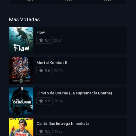
Más Votadas
Flow
9.7
2024
Mortal Kombat II
9.6
2026
El mito de Bourne (La supremacía Bourne)
9.5
2004
Cantinflas Entrega Inmediata
9.5
1963