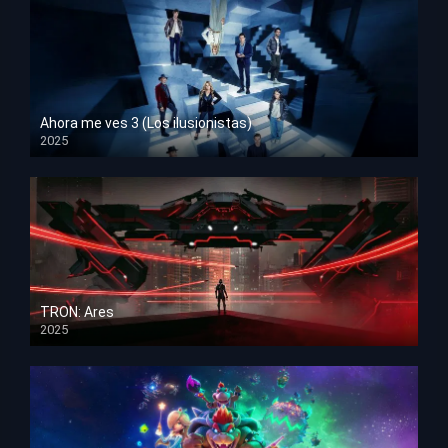
Ahora me ves 3 (Los ilusionistas)
2025
HD 1080p
TRON: Ares
2025
HD 1080p