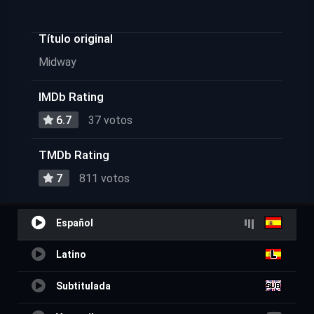
Título original
Midway
IMDb Rating
6.7
37 votos
TMDb Rating
7
811 votos
Español
Latino
Subtitulada