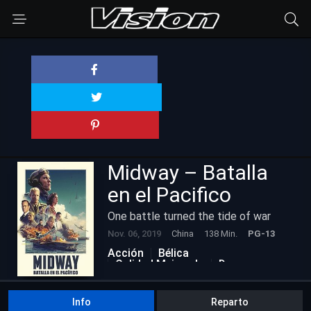
Midway – Batalla
en el Pacifico
One battle turned the tide of war
Nov. 06, 2019
China
138 Min.
PG-13
Acción
Bélica
Calidad Mejorada
Drama
Historia
Info
Reparto