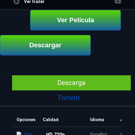
Ver trailer
Ver Película
Descargar
Descarga
Torrent
Opciones
Calidad
Idioma
Añadid
Descarga
HD 720p
Español
6 años