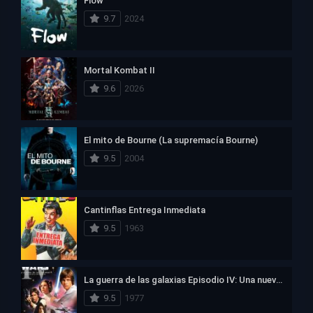
Flow
9.7
2024
Mortal Kombat II
9.6
2026
El mito de Bourne (La supremacía Bourne)
9.5
2004
Cantinflas Entrega Inmediata
9.5
1963
La guerra de las galaxias Episodio IV: Una nueva esperanza
9.5
1977