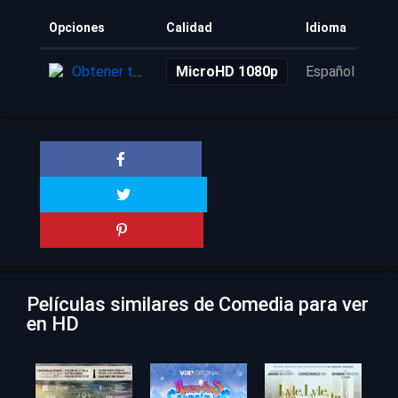
Opciones
Calidad
Idioma
Aña
Obtener torrent
MicroHD 1080p
Español
2 a
Películas similares de Comedia para ver
en HD