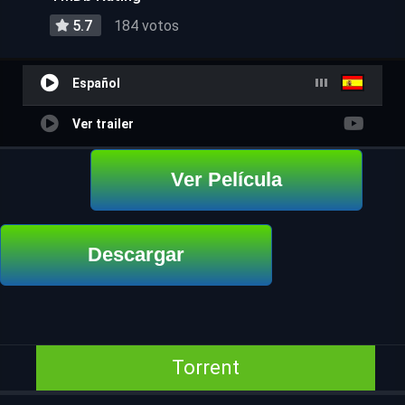
5.7
184 votos
Español
Ver trailer
Ver Película
Descargar
Torrent