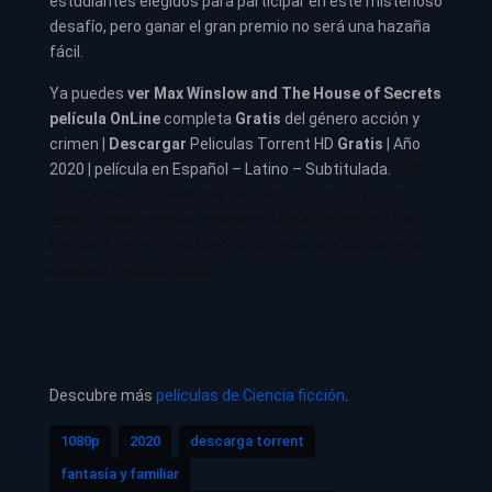
estudiantes elegidos para participar en este misterioso
desafío, pero ganar el gran premio no será una hazaña
fácil.
Ya puedes
ver
Max Winslow and The House of Secrets
película
OnLine
completa
Gratis
del género acción y
crimen |
Descargar
Peliculas Torrent HD
Gratis
| Año
2020 | película en Español – Latino – Subtitulada.
Max
Winslow and The House of Secrets pelicula completa en
español latino repelis – cuevana
|
Max Winslow and The
House of Secrets pelicula completa en castellano repelis –
cuevana. Películas netflix
Descubre más
películas de Ciencia ficción
.
1080p
2020
descarga torrent
fantasía y familiar