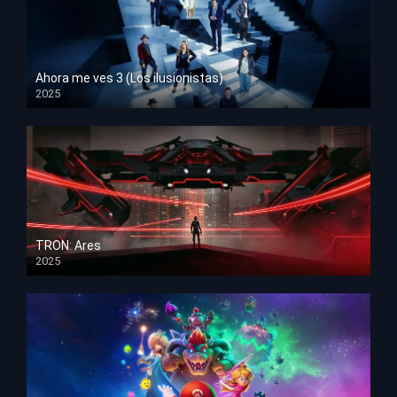
Ahora me ves 3 (Los ilusionistas)
2025
HD 1080p
TRON: Ares
2025
HD 1080p