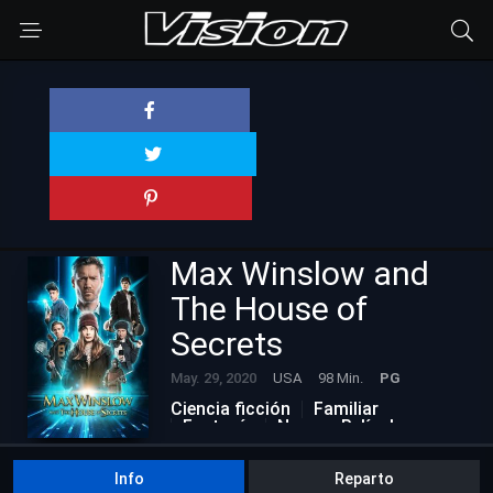
Max Winslow and
The House of
Secrets
May. 29, 2020
USA
98 Min.
PG
Ciencia ficción
Familiar
Fantasía
Nuevas Películas
Info
Reparto