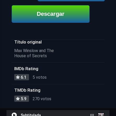
Descargar
Título original
Max Winslow and The
House of Secrets
IMDb Rating
6.1
5 votos
TMDb Rating
5.9
270 votos
Subtitulada