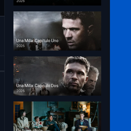
2026
TS Screener
Una Milla: Capítulo Uno
2026
HD 1080p
Una Milla: Capítulo Dos
2026
HD 1080p
Un buen chico