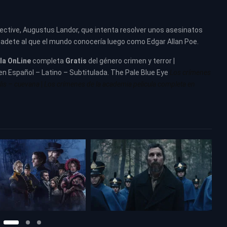
ective, Augustus Landor, que intenta resolver unos asesinatos
cadete al que el mundo conocería luego como Edgar Allan Poe.
ula
OnLine
completa
Gratis
del género crimen y terror |
 en Español – Latino – Subtitulada. The Pale Blue Eye
Los crímenes
lis – cuevana
|
Los crímenes de la academia pelicula completa en