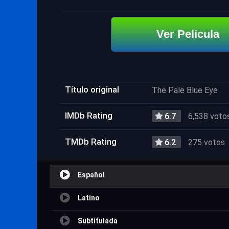
Ver Película
Título original
The Pale Blue Eye
IMDb Rating
6.7
6,538 voto
TMDb Rating
6.2
275 votos
Español
Latino
Subtitulada