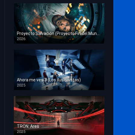
Proyecto Salvación (Proyecto Fin del Mundo)
2026
HD 1080p
Ahora me ves 3 (Los ilusionistas)
2025
HD 1080p
TRON: Ares
2025
HD 1080p