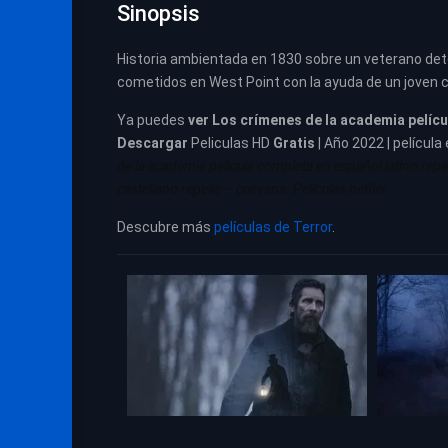
Sinopsis
Historia ambientada en 1830 sobre un veterano det
cometidos en West Point con la ayuda de un joven 
Ya puedes
ver
Los crímenes de la academia pelíc
Descargar
Peliculas HD
Gratis
| Año 2022 | película
de la academia pelicula completa en español latino repe
castellano repelis – cuevana. Películas netflix
Descubre más
películas de Terror
.