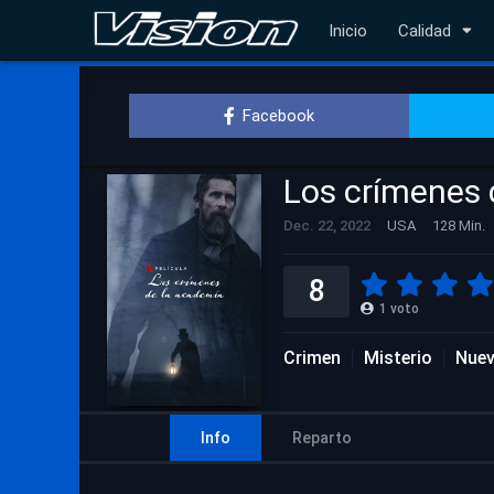
Inicio
Calidad
Facebook
Los crímenes 
Dec. 22, 2022
USA
128 Min.
8
1
voto
Crimen
Misterio
Nuev
Info
Reparto