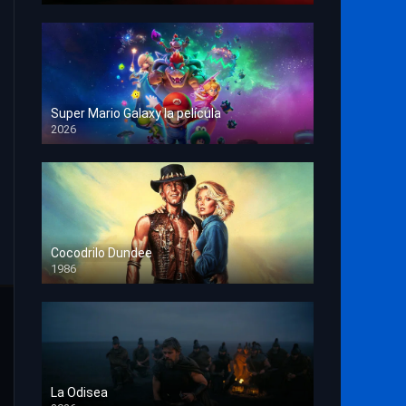
Super Mario Galaxy la película
2026
HD 1080p
Cocodrilo Dundee
1986
HD 1080p
La Odisea